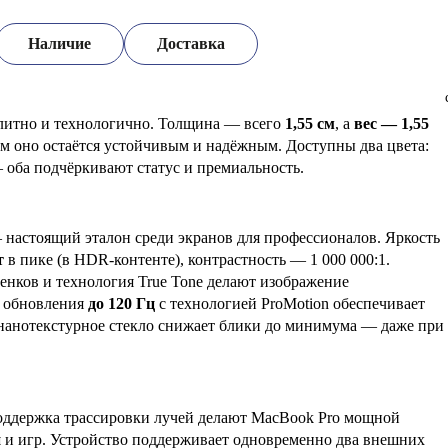
Наличие
Доставка
литно и технологично. Толщина — всего
1,55 см
, а
вес — 1,55
этом оно остаётся устойчивым и надёжным. Доступны два цвета:
— оба подчёркивают статус и премиальность.
настоящий эталон среди экранов для профессионалов. Яркость
т
в пике (в HDR-контенте), контрастность — 1 000 000:1.
енков и технология True Tone делают изображение
а обновления
до 120 Гц
с технологией ProMotion обеспечивает
нанотекстурное стекло снижает блики до минимума — даже при
поддержка трассировки лучей делают MacBook Pro мощной
й
и игр. Устройство поддерживает одновременно два внешних