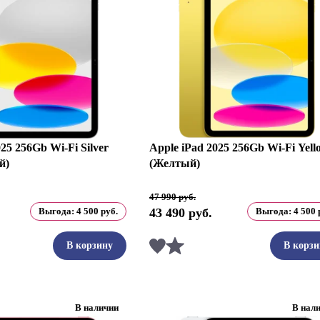
25 256Gb Wi-Fi Silver
Apple iPad 2025 256Gb Wi-Fi Yell
й)
(Желтый)
Первоначальная
Текущая
47 990
руб.
цена
цена:
Выгода:
4 500
руб.
43 490
руб.
Выгода:
4 500
составляла
43
47
490 руб..
990 руб..
ть
Сравнить
В корзину
В корзи
В наличии
В нал