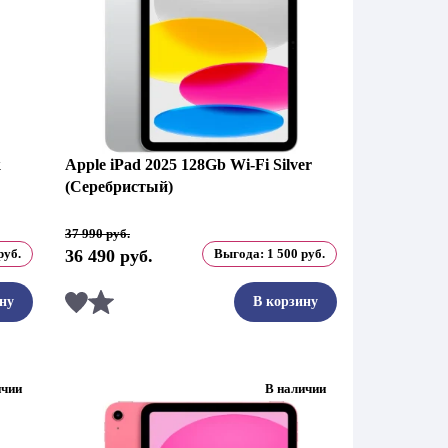
k
Apple iPad 2025 128Gb Wi-Fi Silver
(Серебристый)
Первоначальная
Текущая
37 990
руб.
цена
цена:
руб.
36 490
руб.
Выгода:
1 500
руб.
составляла
36
37
490 руб..
990 руб..
Сравнить
ну
В корзину
ичии
В наличии