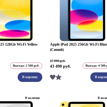
025 128Gb Wi-Fi Yellow
Apple iPad 2025 256Gb Wi-Fi Blue
(Синий)
Первоначальная
Текущая
47 990
руб.
цена
цена:
Выгода:
2 500
руб.
43 490
руб.
Выгода:
4 500
составляла
43
47
490 руб..
990 руб..
ть
Сравнить
В корзину
В корзи
В наличии
В нал