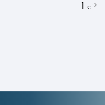
1
/
72