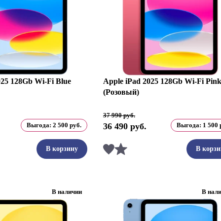
025 128Gb Wi-Fi Blue
Apple iPad 2025 128Gb Wi-Fi Pin
(Розовый)
Первоначальная
Текущая
37 990
руб.
цена
цена:
Выгода:
2 500
руб.
36 490
руб.
Выгода:
1 500
составляла
36
37
490 руб..
990 руб..
ть
Сравнить
В корзину
В корзи
В наличии
В нал