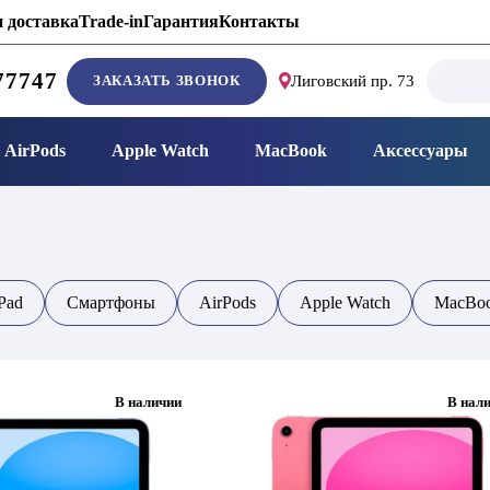
 доставка
Trade-in
Гарантия
Контакты
Search
77747
ЗАКАЗАТЬ ЗВОНОК
Лиговский пр. 73
for:
AirPods
Apple Watch
MacBook
Аксессуары
Pad
Смартфоны
AirPods
Apple Watch
MacBo
В наличии
В нал