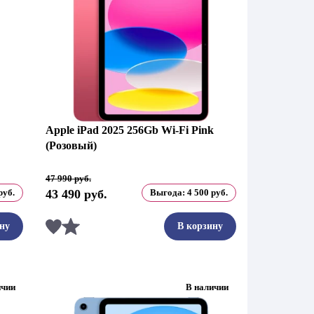
Apple iPad 2025 256Gb Wi-Fi Pink
(Розовый)
Первоначальная
Текущая
47 990
руб.
цена
цена:
руб.
43 490
руб.
Выгода:
4 500
руб.
составляла
43
47
490 руб..
990 руб..
Сравнить
ну
В корзину
ичии
В наличии