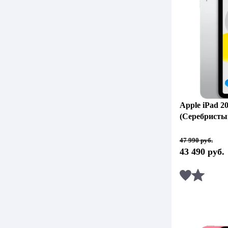
Apple iPad 20
(Серебристы
Первоначальная
Текущая
47 990
руб.
цена
цена:
43 490
руб.
составляла
43
47
490 руб..
990 руб..
Сравни