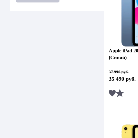
Apple iPad 2
(Синий)
Первоначальная
Текущая
37 990
руб.
цена
цена:
35 490
руб.
составляла
35
37
490 руб..
990 руб..
Сравни