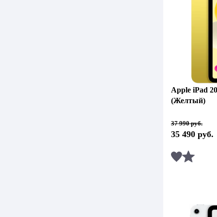
Apple iPad 2
(Желтый)
Первоначальная
Текущая
37 990
руб.
цена
цена:
35 490
руб.
составляла
35
37
490 руб..
990 руб..
Сравни