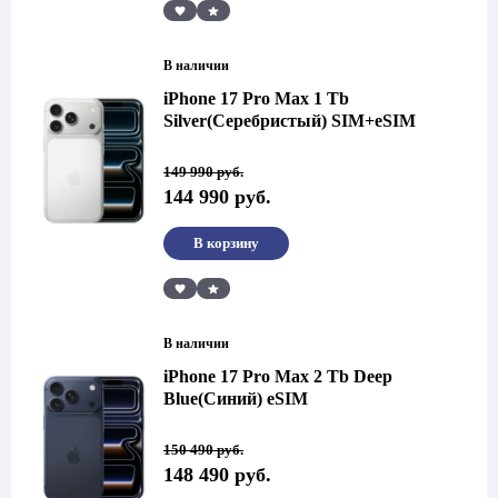
Сравнить
В наличии
iPhone 17 Pro Max 1 Tb
Silver(Серебристый) SIM+eSIM
Первоначальная
Текущая
149 990
руб.
цена
цена:
144 990
руб.
составляла
144
149
990 руб..
990 руб..
В корзину
Сравнить
В наличии
iPhone 17 Pro Max 2 Tb Deep
Blue(Синий) eSIM
Первоначальная
Текущая
150 490
руб.
цена
цена:
148 490
руб.
составляла
148
150
490 руб..