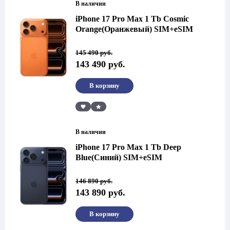
В наличии
iPhone 17 Pro Max 1 Tb Cosmic
Orange(Оранжевый) SIM+eSIM
Первоначальная
Текущая
145 490
руб.
цена
цена:
143 490
руб.
составляла
143
145
490 руб..
490 руб..
В корзину
Сравнить
В наличии
iPhone 17 Pro Max 1 Tb Deep
Blue(Синий) SIM+eSIM
Первоначальная
Текущая
146 890
руб.
цена
цена:
143 890
руб.
составляла
143
146
890 руб..
890 руб..
В корзину