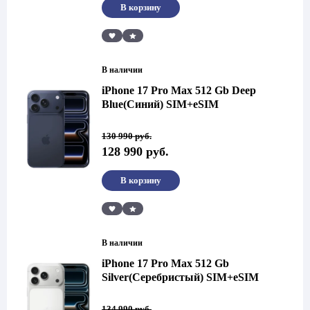
В корзину
Сравнить
В наличии
iPhone 17 Pro Max 512 Gb Deep
Blue(Синий) SIM+eSIM
Первоначальная
Текущая
130 990
руб.
цена
цена:
128 990
руб.
составляла
128
130
990 руб..
990 руб..
В корзину
Сравнить
В наличии
iPhone 17 Pro Max 512 Gb
Silver(Серебристый) SIM+eSIM
Первоначальная
Текущая
134 990
руб.