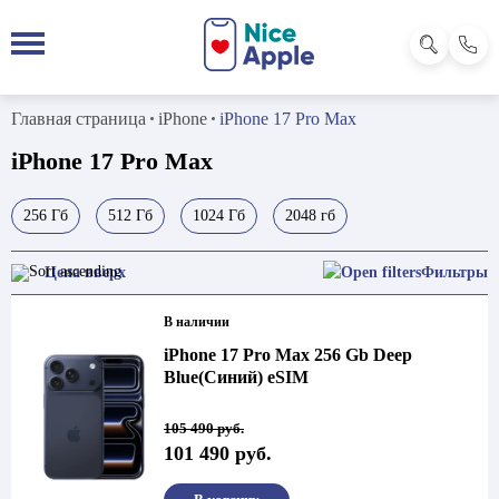
Главная страница
iPhone
iPhone 17 Pro Max
iPhone 17 Pro Max
256 Гб
512 Гб
1024 Гб
2048 гб
Фильтры
В наличии
iPhone 17 Pro Max 256 Gb Deep
Blue(Синий) eSIM
Первоначальная
Текущая
105 490
руб.
цена
цена:
101 490
руб.
составляла
101
105
490 руб..
490 руб..