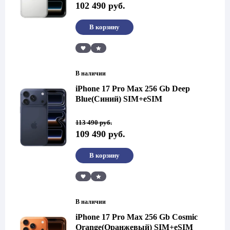
102 490
руб.
составляла
102
106
490 руб..
490 руб..
В корзину
Сравнить
В наличии
iPhone 17 Pro Max 256 Gb Deep
Blue(Синий) SIM+eSIM
Первоначальная
Текущая
113 490
руб.
цена
цена:
109 490
руб.
составляла
109
113
490 руб..
490 руб..
В корзину
Сравнить
В наличии
iPhone 17 Pro Max 256 Gb Cosmic
Orange(Оранжевый) SIM+eSIM