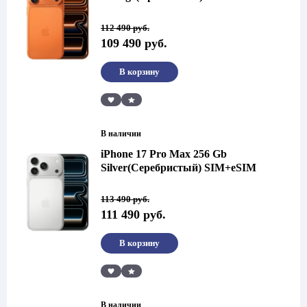
Первоначальная
Текущая
112 490
руб.
цена
цена:
109 490
руб.
составляла
109
112
490 руб..
490 руб..
В корзину
Сравнить
В наличии
iPhone 17 Pro Max 256 Gb
Silver(Серебристый) SIM+eSIM
Первоначальная
Текущая
113 490
руб.
цена
цена:
111 490
руб.
составляла
111
113
490 руб..
490 руб..
В корзину
Сравнить
В наличии