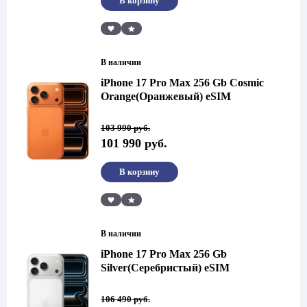
В корзину
Сравнить
В наличии
iPhone 17 Pro Max 256 Gb Cosmic
Orange(Оранжевый) eSIM
Первоначальная
Текущая
103 990
руб.
цена
цена:
101 990
руб.
составляла
101
103
990 руб..
990 руб..
В корзину
Сравнить
В наличии
iPhone 17 Pro Max 256 Gb
Silver(Серебристый) eSIM
Первоначальная
Текущая
106 490
руб.
цена
цена: