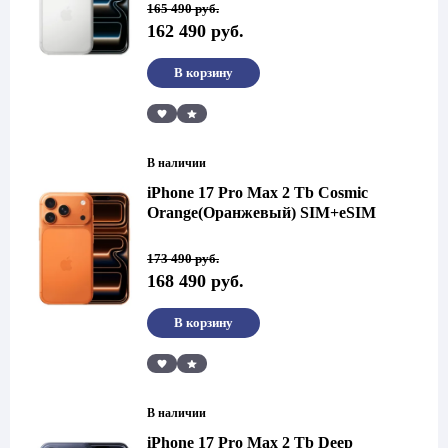
Первоначальная
Текущая
165 490
руб.
цена
цена:
162 490
руб.
составляла
162
165
490 руб..
490 руб..
В корзину
Сравнить
В наличии
iPhone 17 Pro Max 2 Tb Cosmic
Orange(Оранжевый) SIM+eSIM
Первоначальная
Текущая
173 490
руб.
цена
цена:
168 490
руб.
составляла
168
173
490 руб..
490 руб..
В корзину
Сравнить
В наличии
iPhone 17 Pro Max 2 Tb Deep