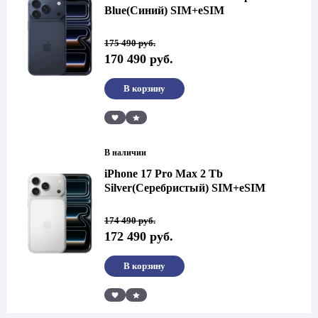
Blue(Синий) SIM+eSIM
Первоначальная
Текущая
175 490
руб.
цена
цена:
170 490
руб.
составляла
170
175
490 руб..
490 руб..
В корзину
Сравнить
В наличии
iPhone 17 Pro Max 2 Tb
Silver(Серебристый) SIM+eSIM
Первоначальная
Текущая
174 490
руб.
цена
цена:
172 490
руб.
составляла
172
174
490 руб..
490 руб..
В корзину
Сравнить