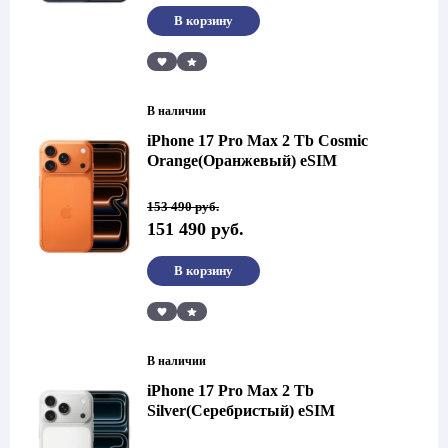
490 руб..
В корзину
Сравнить
В наличии
iPhone 17 Pro Max 2 Tb Cosmic
Orange(Оранжевый) eSIM
Первоначальная
Текущая
153 490
руб.
цена
цена:
151 490
руб.
составляла
151
153
490 руб..
490 руб..
В корзину
Сравнить
В наличии
iPhone 17 Pro Max 2 Tb
Silver(Серебристый) eSIM