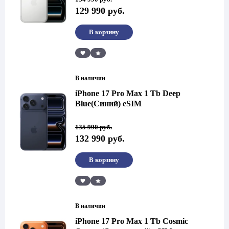
цена
цена:
129 990
руб.
составляла
129
134
990 руб..
990 руб..
В корзину
Сравнить
В наличии
iPhone 17 Pro Max 1 Tb Deep
Blue(Синий) eSIM
Первоначальная
Текущая
135 990
руб.
цена
цена:
132 990
руб.
составляла
132
135
990 руб..
990 руб..
В корзину
Сравнить
В наличии
iPhone 17 Pro Max 1 Tb Cosmic