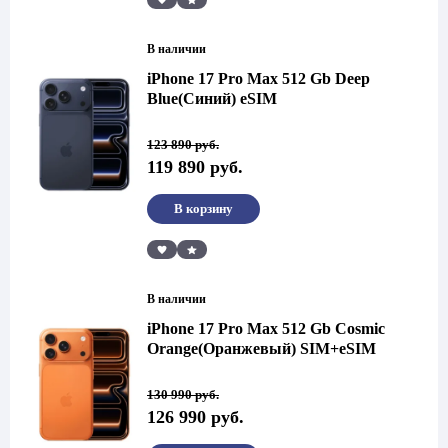
В наличии
iPhone 17 Pro Max 512 Gb Deep
Blue(Синий) eSIM
Первоначальная
Текущая
123 890
руб.
цена
цена:
119 890
руб.
составляла
119
123
890 руб..
890 руб..
В корзину
Сравнить
В наличии
iPhone 17 Pro Max 512 Gb Cosmic
Orange(Оранжевый) SIM+eSIM
Первоначальная
Текущая
130 990
руб.
цена
цена:
126 990
руб.
составляла
126
130
990 руб..
990 руб..