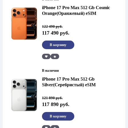
iPhone 17 Pro Max 512 Gb Cosmic
Orange(Оранжевый) eSIM
Первоначальная
Текущая
122 490
руб.
цена
цена:
117 490
руб.
составляла
117
122
490 руб..
490 руб..
В корзину
Сравнить
В наличии
iPhone 17 Pro Max 512 Gb
Silver(Серебристый) eSIM
Первоначальная
Текущая
121 890
руб.
цена
цена:
117 890
руб.
составляла
117
121
890 руб..
890 руб..
В корзину
Сравнить