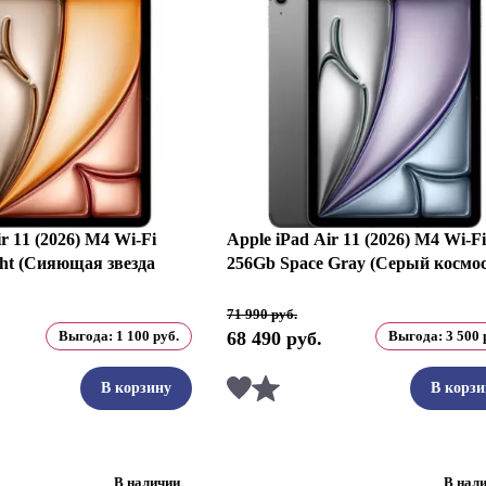
r 11 (2026) M4 Wi-Fi
Apple iPad Air 11 (2026) M4 Wi-Fi
ght (Сияющая звезда
256Gb Space Gray (Серый космос
Первоначальная
Текущая
71 990
руб.
цена
цена:
Выгода:
1 100
руб.
68 490
руб.
Выгода:
3 500
составляла
68
71
490 руб..
990 руб..
ть
Сравнить
В корзину
В корзи
В наличии
В нал