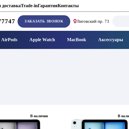
 доставка
Trade-in
Гарантия
Контакты
Search
77747
ЗАКАЗАТЬ ЗВОНОК
Лиговский пр. 73
for:
AirPods
Apple Watch
MacBook
Аксессуары
В наличии
В нал