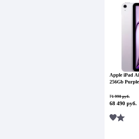
Apple iPad Ai
256Gb Purpl
Первоначальная
Текущая
71 990
руб.
цена
цена:
68 490
руб.
составляла
68
71
490 руб..
990 руб..
Сравни