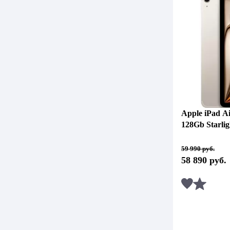
Apple iPad Ai
128Gb Starli
Первоначальная
Текущая
59 990
руб.
цена
цена:
58 890
руб.
составляла
58
59
890 руб..
990 руб..
Сравни