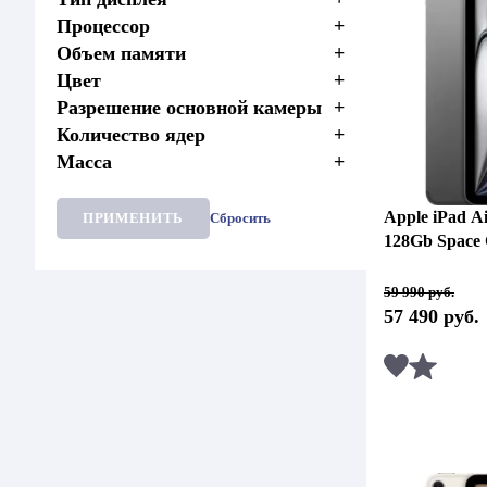
Процессор
+
Объем памяти
+
Цвет
+
Разрешение основной камеры
+
Количество ядер
+
Масса
+
Apple iPad Ai
ПРИМЕНИТЬ
Сбросить
128Gb Space
Первоначальная
Текущая
59 990
руб.
цена
цена:
57 490
руб.
составляла
57
59
490 руб..
990 руб..
Сравни