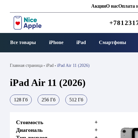
Акции
О нас
Оплата и
+781231
Все товары
iPhone
iPad
Смартфоны
Главная страница
iPad
iPad Air 11 (2026)
iPad Air 11 (2026)
128 Гб
256 Гб
512 Гб
Стоимость
+
Диагональ
+
Тип дисплея
+