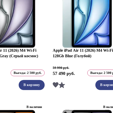
r 11 (2026) M4 Wi-Fi
Apple iPad Air 11 (2026) M4 Wi-Fi
 Gray (Серый космос)
128Gb Blue (Голубой)
Первоначальная
Текущая
59 990
руб.
цена
цена:
Выгода:
2 500
руб.
57 490
руб.
Выгода:
2 500
составляла
57
59
490 руб..
990 руб..
ть
Сравнить
В корзину
В корзи
В наличии
В нал