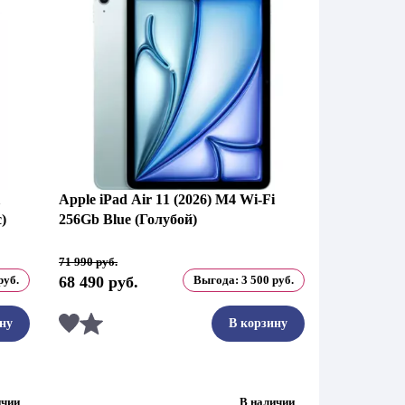
Apple iPad Air 11 (2026) M4 Wi-Fi
)
256Gb Blue (Голубой)
Первоначальная
Текущая
71 990
руб.
цена
цена:
руб.
68 490
руб.
Выгода:
3 500
руб.
составляла
68
71
490 руб..
990 руб..
Сравнить
ну
В корзину
ичии
В наличии