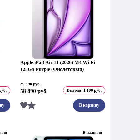
Apple iPad Air 11 (2026) M4 Wi-Fi
128Gb Purple (Фиолетовый)
Первоначальная
Текущая
59 990
руб.
цена
цена:
руб.
58 890
руб.
Выгода:
1 100
руб.
составляла
58
59
890 руб..
990 руб..
Сравнить
ну
В корзину
ичии
В наличии