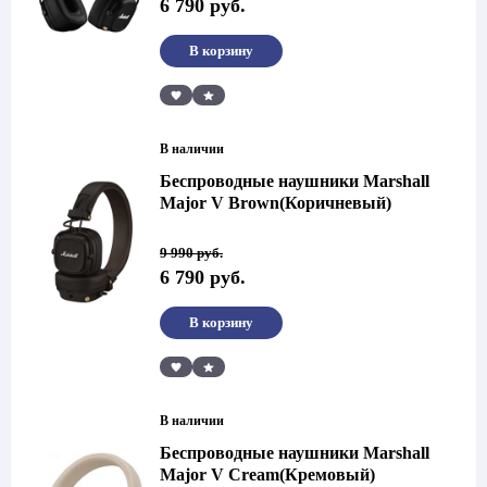
6 790
руб.
составляла
6
9
790 руб..
990 руб..
В корзину
Сравнить
В наличии
Беспроводные наушники Marshall
Major V Brown(Коричневый)
Первоначальная
Текущая
9 990
руб.
цена
цена:
6 790
руб.
составляла
6
9
790 руб..
990 руб..
В корзину
Сравнить
В наличии
Беспроводные наушники Marshall
Major V Cream(Кремовый)