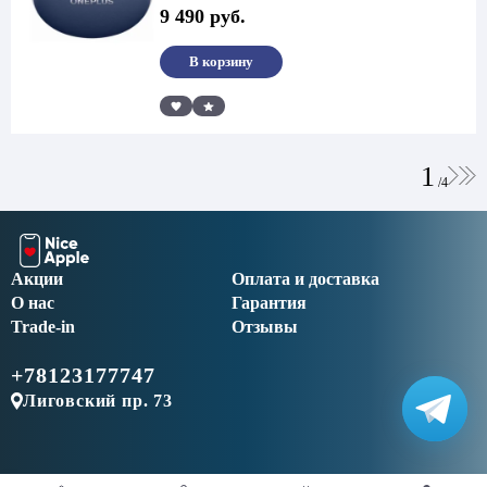
цена
цена:
9 490
руб.
составляла
9
11
490 руб..
990 руб..
В корзину
Сравнить
1
/
4
Акции
Оплата и доставка
О нас
Гарантия
Trade-in
Отзывы
+78123177747
Лиговский пр. 73