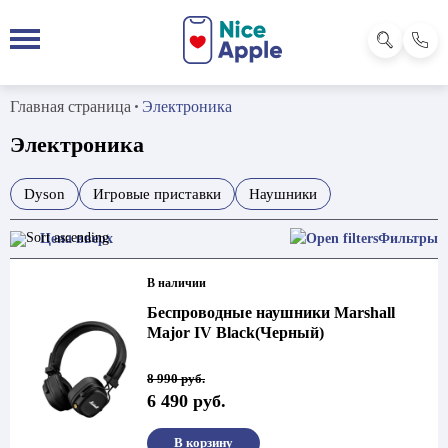
Главная страница
Электроника
Электроника
Dyson
Игровые приставки
Наушники
Фильтры
В наличии
Беспроводные наушники Marshall
Major IV Black(Черный)
Первоначальная
Текущая
8 990
руб.
цена
цена:
6 490
руб.
составляла
6
8
490 руб..
990 руб..
В корзину