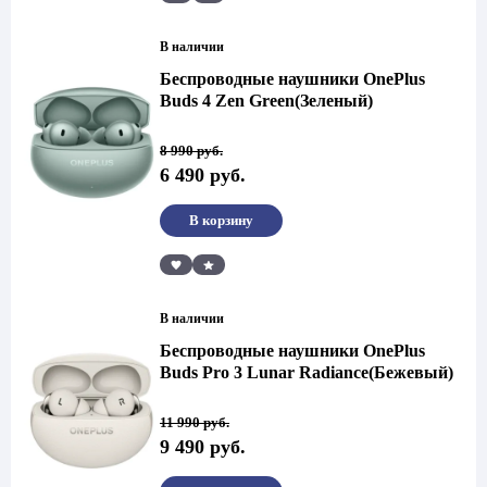
В наличии
Беспроводные наушники OnePlus
Buds 4 Zen Green(Зеленый)
Первоначальная
Текущая
8 990
руб.
цена
цена:
6 490
руб.
составляла
6
8
490 руб..
990 руб..
В корзину
Сравнить
В наличии
Беспроводные наушники OnePlus
Buds Pro 3 Lunar Radiance(Бежевый)
Первоначальная
Текущая
11 990
руб.
цена
цена:
9 490
руб.
составляла
9
11
490 руб..
990 руб..