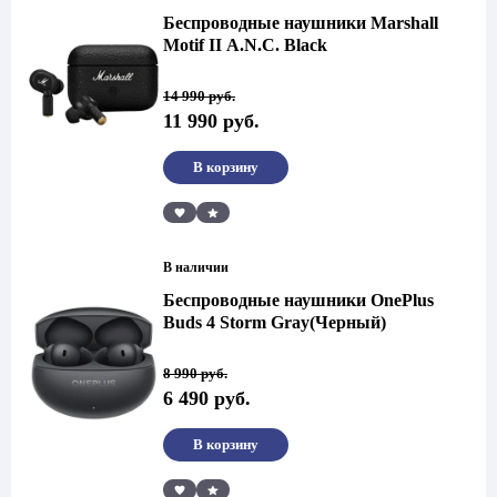
Беспроводные наушники Marshall
Motif II A.N.C. Black
Первоначальная
Текущая
14 990
руб.
цена
цена:
11 990
руб.
составляла
11
14
990 руб..
990 руб..
В корзину
Сравнить
В наличии
Беспроводные наушники OnePlus
Buds 4 Storm Gray(Черный)
Первоначальная
Текущая
8 990
руб.
цена
цена:
6 490
руб.
составляла
6
8
490 руб..
990 руб..
В корзину
Сравнить