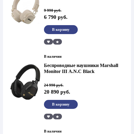
Первоначальная
Текущая
9 990
руб.
цена
цена:
6 790
руб.
составляла
6
9
790 руб..
990 руб..
В корзину
Сравнить
В наличии
Беспроводные наушники Marshall
Monitor III A.N.C Black
Первоначальная
Текущая
24 990
руб.
цена
цена:
20 890
руб.
составляла
20
24
890 руб..
990 руб..
В корзину
Сравнить
В наличии