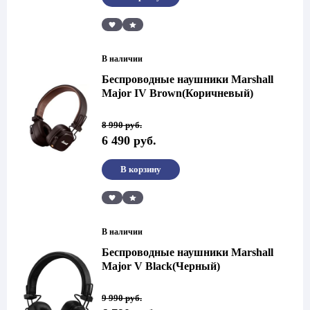
Сравнить
В наличии
Беспроводные наушники Marshall
Major IV Brown(Коричневый)
Первоначальная
Текущая
8 990
руб.
цена
цена:
6 490
руб.
составляла
6
8
490 руб..
990 руб..
В корзину
Сравнить
В наличии
Беспроводные наушники Marshall
Major V Black(Черный)
Первоначальная
Текущая
9 990
руб.
цена
цена: