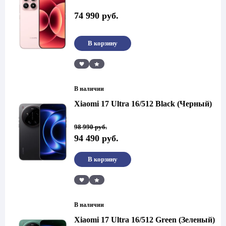
74 990
руб.
В корзину
Сравнить
В наличии
Xiaomi 17 Ultra 16/512 Black (Черный)
Первоначальная
Текущая
98 990
руб.
цена
цена:
94 490
руб.
составляла
94
98
490 руб..
990 руб..
В корзину
Сравнить
В наличии
Xiaomi 17 Ultra 16/512 Green (Зеленый)