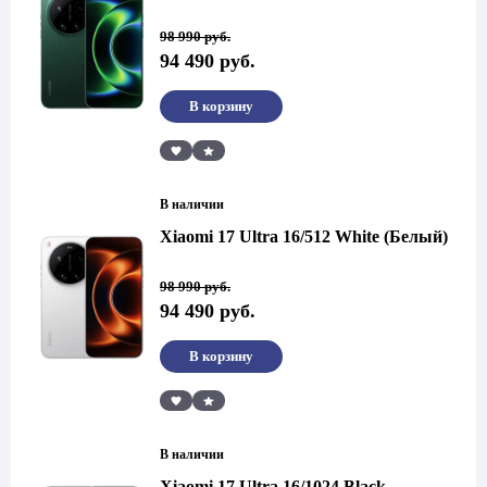
Первоначальная
Текущая
98 990
руб.
цена
цена:
94 490
руб.
составляла
94
98
490 руб..
990 руб..
В корзину
Сравнить
В наличии
Xiaomi 17 Ultra 16/512 White (Белый)
Первоначальная
Текущая
98 990
руб.
цена
цена:
94 490
руб.
составляла
94
98
490 руб..
990 руб..
В корзину
Сравнить
В наличии
Xiaomi 17 Ultra 16/1024 Black