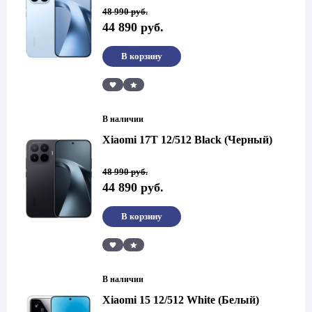
Первоначальная
Текущая
48 990
руб.
цена
цена:
44 890
руб.
составляла
44
48
890 руб..
990 руб..
В корзину
Сравнить
В наличии
Xiaomi 17T 12/512 Black (Черный)
Первоначальная
Текущая
48 990
руб.
цена
цена:
44 890
руб.
составляла
44
48
890 руб..
990 руб..
В корзину
Сравнить
В наличии
Xiaomi 15 12/512 White (Белый)