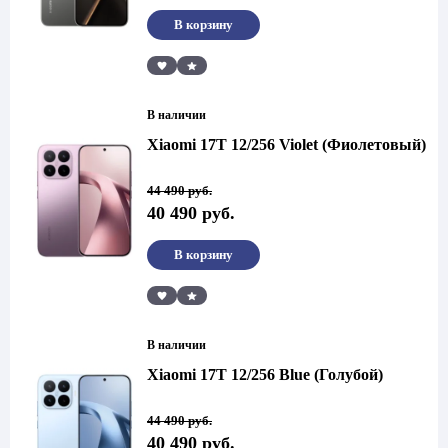
990 руб..
В корзину
Сравнить
В наличии
Xiaomi 17T 12/256 Violet (Фиолетовый)
Первоначальная
Текущая
44 490
руб.
цена
цена:
40 490
руб.
составляла
40
44
490 руб..
490 руб..
В корзину
Сравнить
В наличии
Xiaomi 17T 12/256 Blue (Голубой)
Первоначальная
Текущая
44 490
руб.
цена
цена:
40 490
руб.
составляла
40