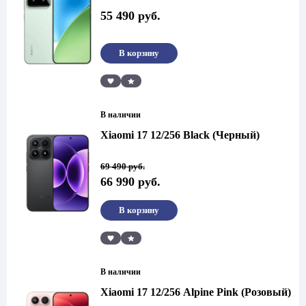
55 490
руб.
В корзину
Сравнить
В наличии
Xiaomi 17 12/256 Black (Черный)
Первоначальная
Текущая
69 490
руб.
цена
цена:
66 990
руб.
составляла
66
69
990 руб..
490 руб..
В корзину
Сравнить
В наличии
Xiaomi 17 12/256 Alpine Pink (Розовый)