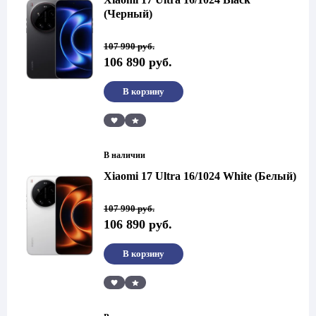
(Черный)
Первоначальная
Текущая
107 990
руб.
цена
цена:
106 890
руб.
составляла
106
107
890 руб..
990 руб..
В корзину
Сравнить
В наличии
Xiaomi 17 Ultra 16/1024 White (Белый)
Первоначальная
Текущая
107 990
руб.
цена
цена:
106 890
руб.
составляла
106
107
890 руб..
990 руб..
В корзину
Сравнить