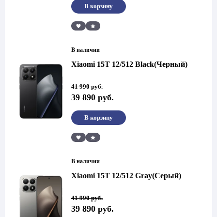
В корзину
Сравнить
В наличии
Xiaomi 15T 12/512 Black(Черный)
Первоначальная
Текущая
41 990
руб.
цена
цена:
39 890
руб.
составляла
39
41
890 руб..
990 руб..
В корзину
Сравнить
В наличии
Xiaomi 15T 12/512 Gray(Серый)
Первоначальная
Текущая
41 990
руб.
цена
цена:
39 890
руб.
составляла
39
41
890 руб..