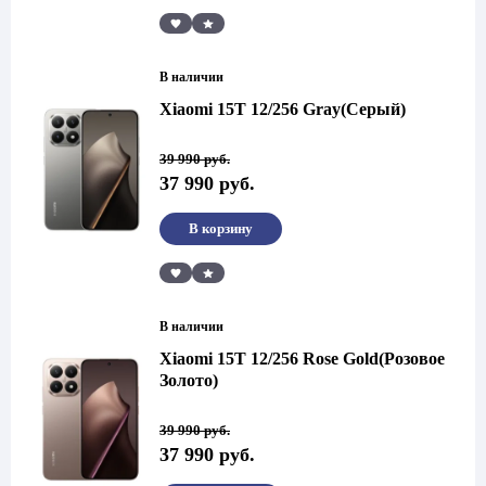
Сравнить
В наличии
Xiaomi 15T 12/256 Gray(Серый)
Первоначальная
Текущая
39 990
руб.
цена
цена:
37 990
руб.
составляла
37
39
990 руб..
990 руб..
В корзину
Сравнить
В наличии
Xiaomi 15T 12/256 Rose Gold(Розовое
Золото)
Первоначальная
Текущая
39 990
руб.
цена
цена:
37 990
руб.
составляла
37
39
990 руб..
990 руб..