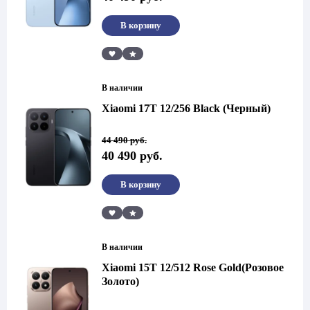
44
490 руб..
490 руб..
В корзину
Сравнить
В наличии
Xiaomi 17T 12/256 Black (Черный)
Первоначальная
Текущая
44 490
руб.
цена
цена:
40 490
руб.
составляла
40
44
490 руб..
490 руб..
В корзину
Сравнить
В наличии
Xiaomi 15T 12/512 Rose Gold(Розовое
Золото)
Первоначальная
Текущая