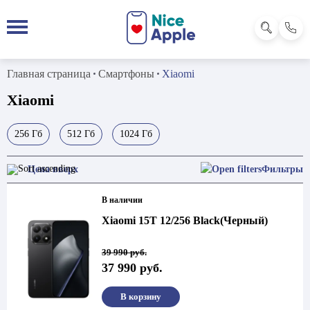
Главная страница
Смартфоны
Xiaomi
Xiaomi
256 Гб
512 Гб
1024 Гб
Фильтры
В наличии
Xiaomi 15T 12/256 Black(Черный)
Первоначальная
Текущая
39 990
руб.
цена
цена:
37 990
руб.
составляла
37
39
990 руб..
990 руб..
В корзину