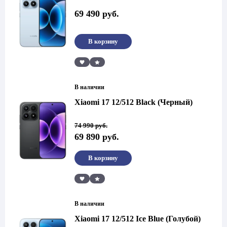
69 490
руб.
В корзину
Сравнить
В наличии
Xiaomi 17 12/512 Black (Черный)
Первоначальная
Текущая
74 990
руб.
цена
цена:
69 890
руб.
составляла
69
74
890 руб..
990 руб..
В корзину
Сравнить
В наличии
Xiaomi 17 12/512 Ice Blue (Голубой)