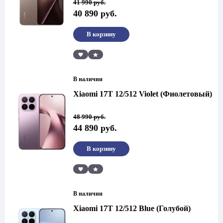
41 990
руб.
цена
цена:
40 890
руб.
составляла
40
41
890 руб..
990 руб..
В корзину
Сравнить
В наличии
Xiaomi 17T 12/512 Violet (Фиолетовый)
Первоначальная
Текущая
48 990
руб.
цена
цена:
44 890
руб.
составляла
44
48
890 руб..
990 руб..
В корзину
Сравнить
В наличии
Xiaomi 17T 12/512 Blue (Голубой)