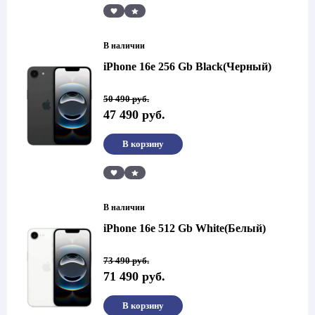
Сравнить
В наличии
iPhone 16e 256 Gb Black(Черный)
Первоначальная
Текущая
50 490
руб.
цена
цена:
47 490
руб.
составляла
47
50
490 руб..
490 руб..
В корзину
Сравнить
В наличии
iPhone 16e 512 Gb White(Белый)
Первоначальная
Текущая
73 490
руб.
цена
цена:
71 490
руб.
составляла
71
73
490 руб..
490 руб..
В корзину