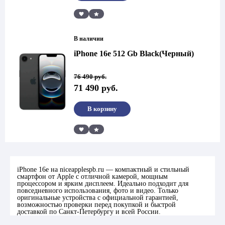
Сравнить
В наличии
iPhone 16e 512 Gb Black(Черный)
Первоначальная
Текущая
76 490
руб.
цена
цена:
71 490
руб.
составляла
71
76
490 руб..
490 руб..
В корзину
Сравнить
iPhone 16e на niceapplespb.ru — компактный и стильный
смартфон от Apple с отличной камерой, мощным
процессором и ярким дисплеем. Идеально подходит для
повседневного использования, фото и видео. Только
оригинальные устройства с официальной гарантией,
возможностью проверки перед покупкой и быстрой
доставкой по Санкт-Петербургу и всей России.