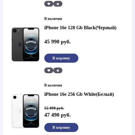
Сравнить
В наличии
iPhone 16e 128 Gb Black(Черный)
45 990
руб.
В корзину
Сравнить
В наличии
iPhone 16e 256 Gb White(Белый)
Первоначальная
Текущая
52 490
руб.
цена
цена:
47 490
руб.
составляла
47
52
490 руб..
490 руб..
В корзину