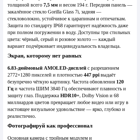
толщиной всего
7,5 мм
и весом 194 г. Передняя панель —
закалённое стекло Gorilla Glass 7i, задняя —
стекловолокно, устойчивое к царапинам и отпечаткам.
Защита по стандарту IP68 гарантирует надёжность даже
при полном погружении в воду. Доступны три стильных
цвета: чёрный, серый и розовое золото — каждый
вариант подчёркивает индивидуальность владельца.
Экран, которому нет равных
6.83-дюймовый AMOLED-дисплей
с разрешением
2772×1280 пикселей и плотностью
447 ppi
выдаёт
безупречно чёткую картинку. Частота обновления
120
Гц
и частота ШИМ 3840 Гц обеспечивают плавность и
защиту глаз. Поддержка
HDR10+
, Dolby Vision и 68
миллиардов цветов превращает любое видео или игру в
настоящее визуальное удовольствие — ярко, глубоко и
реалистично.
Фотографируй как профессионал
Основная камера с тройным модулем и