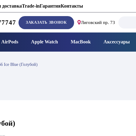
 доставка
Trade-in
Гарантия
Контакты
Search
77747
ЗАКАЗАТЬ ЗВОНОК
Лиговский пр. 73
for:
AirPods
Apple Watch
MacBook
Аксессуары
6 Ice Blue (Голубой)
убой)