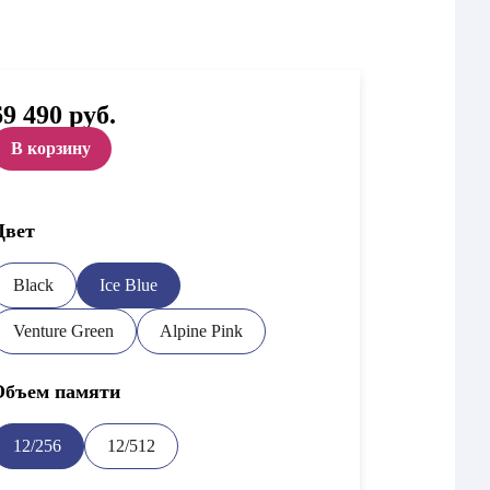
69 490
руб.
В корзину
Цвет
Black
Ice Blue
Venture Green
Alpine Pink
Объем памяти
12/256
12/512