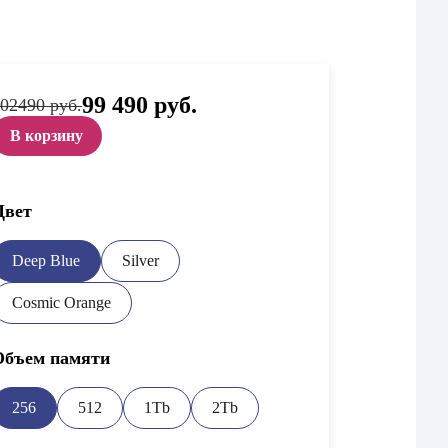
Первоначальная
99 490
руб.
Текущая
02490 руб.
цена
цена:
составляла
99
В корзину
102
490 руб..
490 руб..
Цвет
Deep Blue
Silver
Cosmic Orange
Объем памяти
256
512
1Tb
2Tb