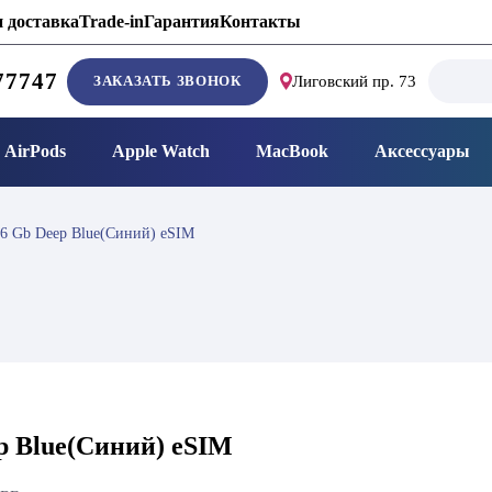
 доставка
Trade-in
Гарантия
Контакты
Search
77747
ЗАКАЗАТЬ ЗВОНОК
Лиговский пр. 73
for:
AirPods
Apple Watch
MacBook
Аксессуары
56 Gb Deep Blue(Синий) eSIM
ep Blue(Синий) eSIM