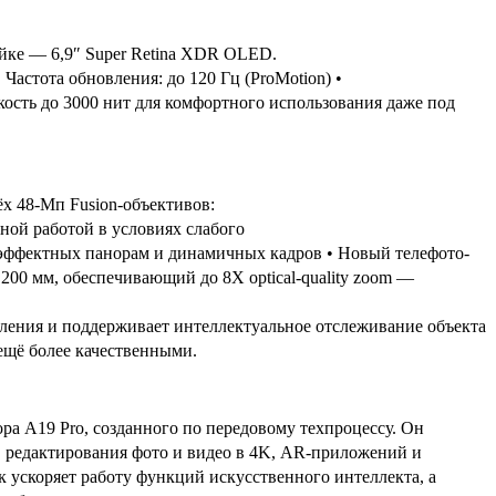
йке — 6,9″ Super Retina XDR OLED.
• Частота обновления: до 120 Гц (ProMotion) •
кость до 3000 нит для комфортного использования даже под
ёх 48-Мп Fusion-объективов:
ной работой в условиях слабого
 эффектных панорам и динамичных кадров • Новый телефото-
 200 мм, обеспечивающий до 8X optical-quality zoom —
ления и поддерживает интеллектуальное отслеживание объекта
 ещё более качественными.
ра A19 Pro, созданного по передовому техпроцессу. Он
 редактирования фото и видео в 4K, AR-приложений и
ускоряет работу функций искусственного интеллекта, а