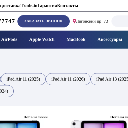
 доставка
Trade-in
Гарантия
Контакты
Search
77747
ЗАКАЗАТЬ ЗВОНОК
Лиговский пр. 73
for:
AirPods
Apple Watch
MacBook
Аксессуары
iPad Air 11 (2025)
iPad Air 11 (2026)
iPad Air 13 (202
2024)
Нет в наличии
Нет в нал