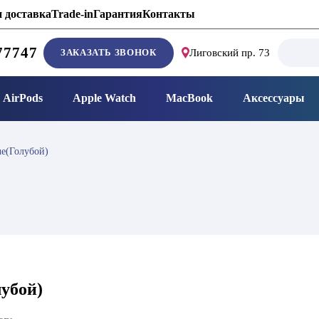
 доставка
Trade-in
Гарантия
Контакты
Search
77747
ЗАКАЗАТЬ ЗВОНОК
Лиговский пр. 73
for:
AirPods
Apple Watch
MacBook
Аксессуары
ue(Голубой)
лубой)