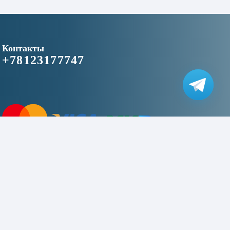
Контакты
+78123177747
2016 © «niceapplespb.ru» - магазин цифровой техники»
This site is protected by reCAPTCHA and the Google
Privacy Policy
and
Terms of Service
apply.