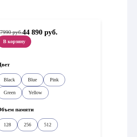
Первоначальная
44 890
руб.
Текущая
7990 руб.
цена
цена:
составляла
44
В корзину
47
890 руб..
990 руб..
Цвет
Black
Blue
Pink
Green
Yellow
Объем памяти
128
256
512