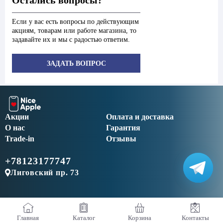
Остались вопросы?
Если у вас есть вопросы по действующим
акциям, товарам или работе магазина, то
задавайте их и мы с радостью ответим.
ЗАДАТЬ ВОПРОС
Акции
Оплата и доставка
О нас
Гарантия
Trade-in
Отзывы
+78123177747
Лиговский пр. 73
Главная
Каталог
Корзина
Контакты