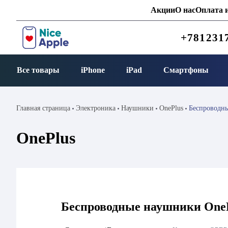
Акции
О нас
Оплата и
+781231
Все товары
iPhone
iPad
Смартфоны
Главная страница
Электроника
Наушники
OnePlus
Беспроводны
OnePlus
Беспроводные наушники OneP