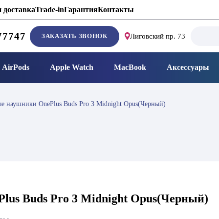
 доставка
Trade-in
Гарантия
Контакты
Search
77747
ЗАКАЗАТЬ ЗВОНОК
Лиговский пр. 73
for:
AirPods
Apple Watch
MacBook
Аксессуары
е наушники OnePlus Buds Pro 3 Midnight Opus(Черный)
lus Buds Pro 3 Midnight Opus(Черный)