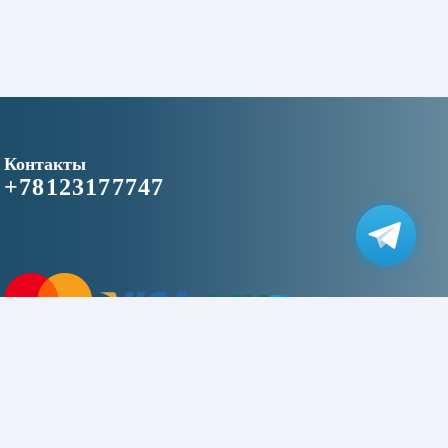
Контакты
+78123177747
2016–2026 © «niceapplespb.ru» - магазин цифровой техники»