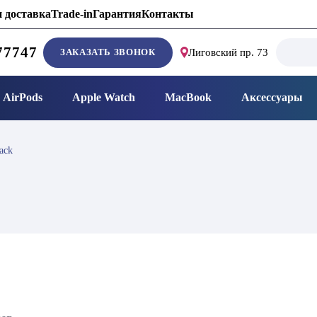
 доставка
Trade-in
Гарантия
Контакты
Search
77747
ЗАКАЗАТЬ ЗВОНОК
Лиговский пр. 73
for:
AirPods
Apple Watch
MacBook
Аксессуары
ack