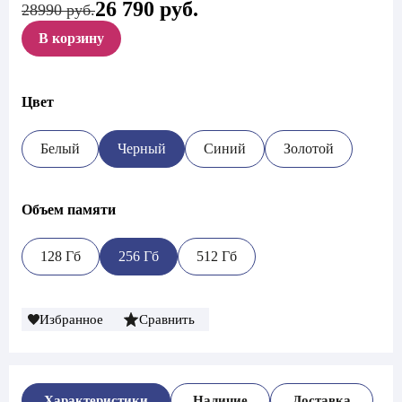
26 790
руб.
Первоначальная
Текущая
28990 руб.
цена
цена:
В корзину
составляла
26
28
790 руб..
990 руб..
Цвет
Белый
Черный
Синий
Золотой
Объем памяти
128 Гб
256 Гб
512 Гб
Избранное
Сравнить
Характеристики
Наличие
Доставка