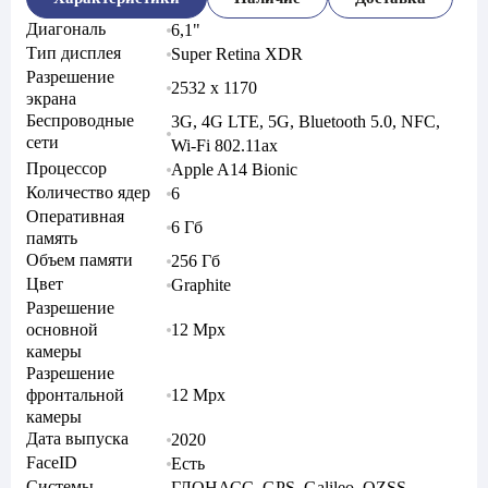
Диагональ
6,1"
Тип дисплея
Super Retina XDR
Разрешение
2532 x 1170
экрана
Беспроводные
3G, 4G LTE, 5G, Bluetooth 5.0, NFC,
сети
Wi-Fi 802.11ax
Процессор
Apple A14 Bionic
Количество ядер
6
Оперативная
6 Гб
память
Объем памяти
256 Гб
Цвет
Graphite
Разрешение
основной
12 Mpx
камеры
Разрешение
фронтальной
12 Mpx
камеры
Дата выпуска
2020
FaceID
Есть
Системы
ГЛОНАСС, GPS, Galileo, QZSS,