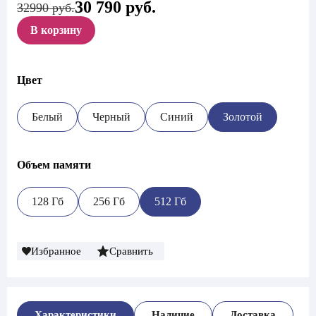
30 790
руб.
Первоначальная
Текущая
32990 руб.
цена
цена:
В корзину
составляла
30
32
790 руб..
990 руб..
Цвет
Белый
Черный
Синий
Золотой
Объем памяти
128 Гб
256 Гб
512 Гб
Избранное
Сравнить
Характеристики
Наличие
Доставка