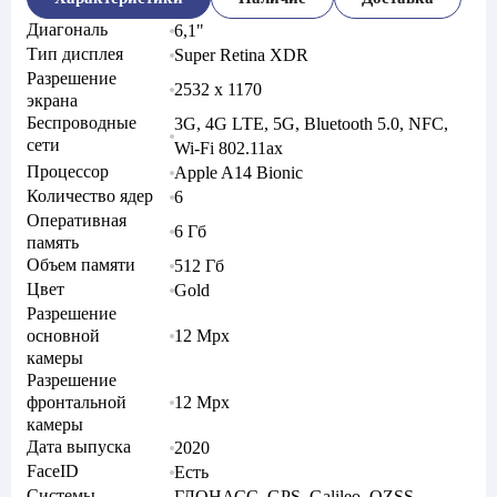
Диагональ
6,1"
Тип дисплея
Super Retina XDR
Разрешение
2532 x 1170
экрана
Беспроводные
3G, 4G LTE, 5G, Bluetooth 5.0, NFC,
сети
Wi-Fi 802.11ax
Процессор
Apple A14 Bionic
Количество ядер
6
Оперативная
6 Гб
память
Объем памяти
512 Гб
Цвет
Gold
Разрешение
основной
12 Mpx
камеры
Разрешение
фронтальной
12 Mpx
камеры
Дата выпуска
2020
FaceID
Есть
Системы
ГЛОНАСС, GPS, Galileo, QZSS,