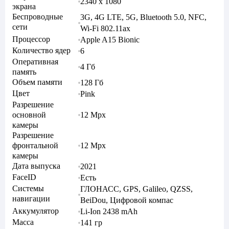
2340 x 1080
экрана
Беспроводные
3G, 4G LTE, 5G, Bluetooth 5.0, NFC,
сети
Wi-Fi 802.11ax
Процессор
Apple A15 Bionic
Количество ядер
6
Оперативная
4 Гб
память
Объем памяти
128 Гб
Цвет
Pink
Разрешение
основной
12 Mpx
камеры
Разрешение
фронтальной
12 Mpx
камеры
Дата выпуска
2021
FaceID
Есть
Системы
ГЛОНАСС, GPS, Galileo, QZSS,
навигации
BeiDou, Цифровой компас
Аккумулятор
Li-Ion 2438 mAh
Масса
141 гр