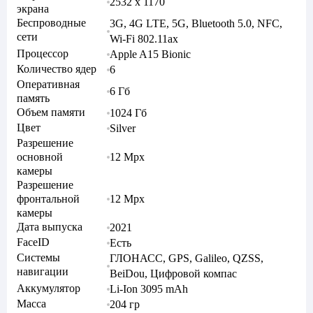
2532 x 1170
экрана
Беспроводные
3G, 4G LTE, 5G, Bluetooth 5.0, NFC,
сети
Wi-Fi 802.11ax
Процессор
Apple A15 Bionic
Количество ядер
6
Оперативная
6 Гб
память
Объем памяти
1024 Гб
Цвет
Silver
Разрешение
основной
12 Mpx
камеры
Разрешение
фронтальной
12 Mpx
камеры
Дата выпуска
2021
FaceID
Есть
Системы
ГЛОНАСС, GPS, Galileo, QZSS,
навигации
BeiDou, Цифровой компас
Аккумулятор
Li-Ion 3095 mAh
Масса
204 гр