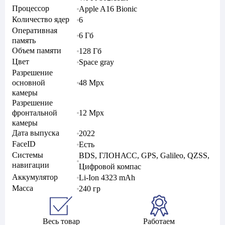
Процессор
Apple A16 Bionic
Количество ядер
6
Оперативная
6 Гб
память
Объем памяти
128 Гб
Цвет
Space gray
Разрешение
основной
48 Mpx
камеры
Разрешение
фронтальной
12 Mpx
камеры
Дата выпуска
2022
FaceID
Есть
Системы
BDS, ГЛОНАСС, GPS, Galileo, QZSS,
навигации
Цифровой компас
Аккумулятор
Li-Ion 4323 mAh
Масса
240 гр
Весь товар
Работаем