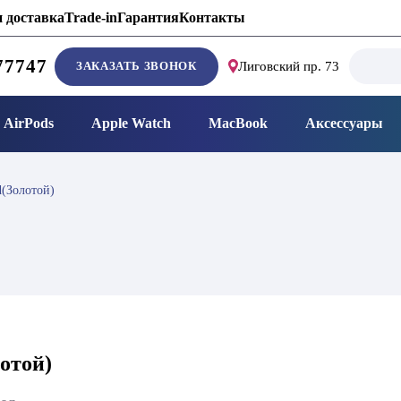
 доставка
Trade-in
Гарантия
Контакты
Search
77747
ЗАКАЗАТЬ ЗВОНОК
Лиговский пр. 73
for:
AirPods
Apple Watch
MacBook
Аксессуары
d(Золотой)
лотой)