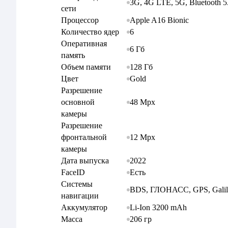
3G, 4G LTE, 5G, Bluetooth 5
сети
Apple A16 Bionic
Процессор
6
Количество ядер
Оперативная
6 Гб
память
128 Гб
Объем памяти
Gold
Цвет
Разрешение
48 Mpx
основной
камеры
Разрешение
12 Mpx
фронтальной
камеры
2022
Дата выпуска
Есть
FaceID
Системы
BDS, ГЛОНАСС, GPS, Galil
навигации
Li-Ion 3200 mAh
Аккумулятор
206 гр
Масса