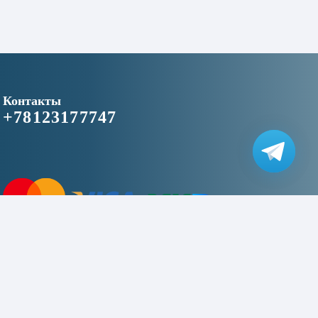
Контакты
+78123177747
2016 © «niceapplespb.ru» - магазин цифровой техники»
This site is protected by reCAPTCHA and the Google
Privacy Policy