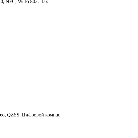
.0, NFC, Wi-Fi 802.11ax
eo, QZSS, Цифровой компас