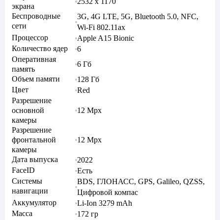
2532 x 1170
экрана
Беспроводные
3G, 4G LTE, 5G, Bluetooth 5.0, NFC,
сети
Wi-Fi 802.11ax
Процессор
Apple A15 Bionic
Количество ядер
6
Оперативная
6 Гб
память
Объем памяти
128 Гб
Цвет
Red
Разрешение
основной
12 Mpx
камеры
Разрешение
фронтальной
12 Mpx
камеры
Дата выпуска
2022
FaceID
Есть
Системы
BDS, ГЛОНАСС, GPS, Galileo, QZSS,
навигации
Цифровой компас
Аккумулятор
Li-Ion 3279 mAh
Масса
172 гр