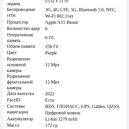
2532 x 1170
экрана
Беспроводные
3G, 4G LTE, 5G, Bluetooth 5.0, NFC,
сети
Wi-Fi 802.11ax
Процессор
Apple A15 Bionic
Количество ядер
6
Оперативная
6 Гб
память
Объем памяти
256 Гб
Цвет
Purple
Разрешение
основной
12 Mpx
камеры
Разрешение
фронтальной
12 Mpx
камеры
Дата выпуска
2022
FaceID
Есть
Системы
BDS, ГЛОНАСС, GPS, Galileo, QZSS,
навигации
Цифровой компас
Аккумулятор
Li-Ion 3279 mAh
Масса
172 гр