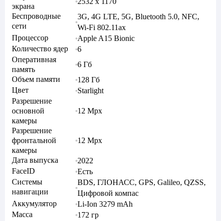
2532 x 1170
экрана
Беспроводные
3G, 4G LTE, 5G, Bluetooth 5.0, NFC,
сети
Wi-Fi 802.11ax
Процессор
Apple A15 Bionic
Количество ядер
6
Оперативная
6 Гб
память
Объем памяти
128 Гб
Цвет
Starlight
Разрешение
основной
12 Mpx
камеры
Разрешение
фронтальной
12 Mpx
камеры
Дата выпуска
2022
FaceID
Есть
Системы
BDS, ГЛОНАСС, GPS, Galileo, QZSS,
навигации
Цифровой компас
Аккумулятор
Li-Ion 3279 mAh
Масса
172 гр