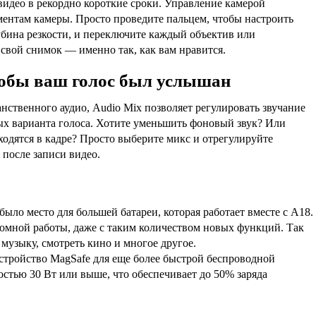
видео в рекордно короткие сроки. Управление камерой
ментам камеры. Просто проведите пальцем, чтобы настроить
убина резкости, и переключите каждый объектив или
свой снимок — именно так, как вам нравится.
тобы ваш голос был услышан
нственного аудио, Audio Mix позволяет регулировать звучание
ных варианта голоса. Хотите уменьшить фоновый звук? Или
аходятся в кадре? Просто выберите микс и отрегулируйте
 после записи видео.
 было место для большей батареи, которая работает вместе с A18.
омной работы, даже с таким количеством новых функций. Так
 музыку, смотреть кино и многое другое.
устройство MagSafe для еще более быстрой беспроводной
стью 30 Вт или выше, что обеспечивает до 50% заряда