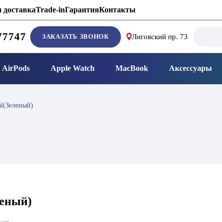
 доставка
Trade-in
Гарантия
Контакты
Search
77747
ЗАКАЗАТЬ ЗВОНОК
Лиговский пр. 73
for:
AirPods
Apple Watch
MacBook
Аксессуары
al(Зеленый)
леный)