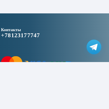
Контакты
+78123177747
2016 © «niceapplespb.ru» - магазин цифровой техники»
This site is protected by reCAPTCHA and the Google
Privacy Policy
and
Terms of Service
apply.