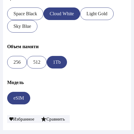
Space Black
Cloud White
Light Gold
Sky Blue
Объем памяти
256
512
1Tb
Модель
eSIM
Избранное
Сравнить