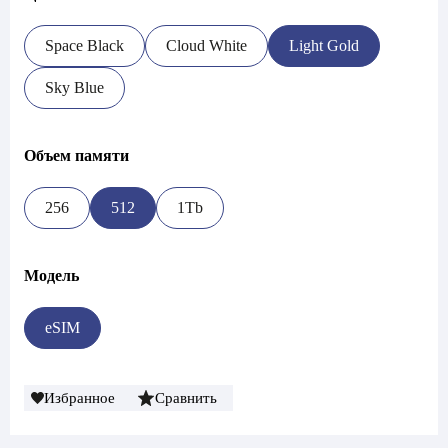
Space Black
Cloud White
Light Gold
Sky Blue
Объем памяти
256
512
1Tb
Модель
eSIM
Избранное
Сравнить