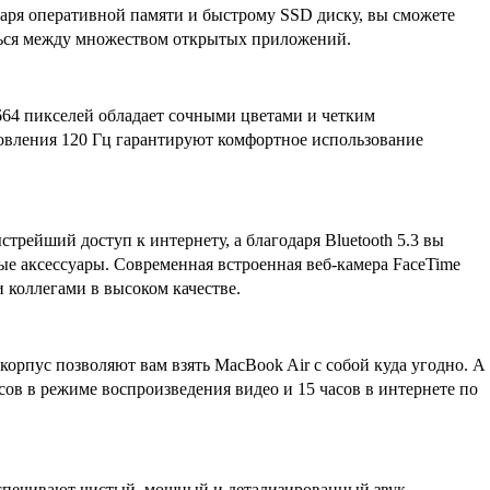
даря оперативной памяти и быстрому SSD диску, вы сможете
ться между множеством открытых приложений.
64 пикселей обладает сочными цветами и четким
овления 120 Гц гарантируют комфортное использование
стрейший доступ к интернету, а благодаря Bluetooth 5.3 вы
е аксессуары. Современная встроенная веб-камера FaceTime
и коллегами в высоком качестве.
й корпус позволяют вам взять MacBook Air с собой куда угодно. А
сов в режиме воспроизведения видео и 15 часов в интернете по
спечивают чистый, мощный и детализированный звук,