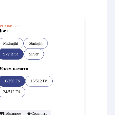
ет в наличии
Цвет
Midnight
Starlight
Sky Blue
Silver
Объем памяти
16/256 Гб
16/512 Гб
24/512 Гб
Избранное
Сравнить