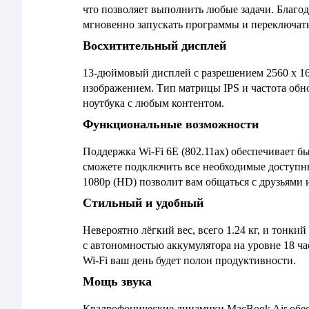
что позволяет выполнить любые задачи. Благо
мгновенно запускать программы и переключа
Восхитительный дисплей
13-дюймовый дисплей с разрешением 2560 x 16
изображением. Тип матрицы IPS и частота обн
ноутбука с любым контентом.
Функциональные возможности
Поддержка Wi-Fi 6E (802.11ax) обеспечивает бы
сможете подключить все необходимые доступны
1080p (HD) позволит вам общаться с друзьями 
Стильный и удобный
Невероятно лёгкий вес, всего 1.24 кг, и тонки
с автономностью аккумулятора на уровне 18 ча
Wi-Fi ваш день будет полон продуктивности.
Мощь звука
Квадрофонические динамики MacBook Air обе