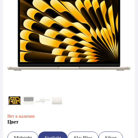
Нет в наличии
Цвет
Midnight
Starlight
Sky Blue
Silver