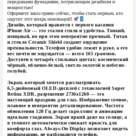
передовыми функциями, потрясающим дизайном и
мощностью!
Оформите заказ прямо сейчас, чтобы стать первым, кто
ощутит этот вихрь инноваций!
Дизайн, который нравится с первого касания
iPhone Air — это эталон стиля и удобства. Тонкий,
изящный, но при этом невероятно прочный. Титан
и стекло Ceramic Shield создают ощущение
премиальности. Телефон удобно лежит в руке, а его
вес почти не ощущается — всего 165 граммов.
Доступен в четырёх стильных цветах: космический
чёрный, облачно-белый, светло-золотой и небесно-
голубой.
Экран, который хочется рассматривать
6,5-дюймовый OLED-дисплей с технологией Super
Retina XDR, разрешение 2736x1260 — это
настоящий праздник для глаз. Изображение сочное,
плавное и невероятно детализированное. Частота
обновления 120 Гц делает скроллинг и анимацию
идеально гладкими. Экран яркий даже на солнце, а
в темноте автоматически снижает яркость для
комфорта глаз. Always-On Display позволяет видеть
информацию, не разблокируя телефон.