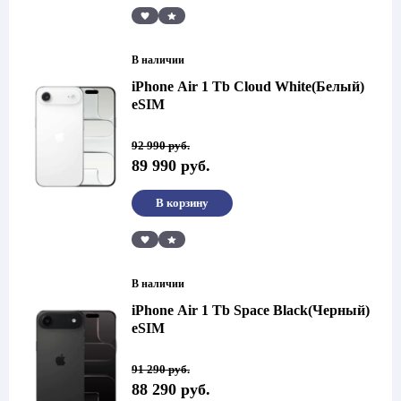
Сравнить
В наличии
iPhone Air 1 Tb Cloud White(Белый)
eSIM
Первоначальная
Текущая
92 990
руб.
цена
цена:
89 990
руб.
составляла
89
92
990 руб..
990 руб..
В корзину
Сравнить
В наличии
iPhone Air 1 Tb Space Black(Черный)
eSIM
Первоначальная
Текущая
91 290
руб.
цена
цена:
88 290
руб.
составляла
88