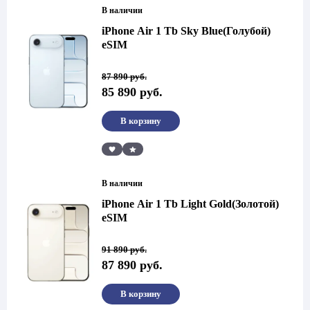
В наличии
iPhone Air 1 Tb Sky Blue(Голубой)
eSIM
Первоначальная
Текущая
87 890
руб.
цена
цена:
85 890
руб.
составляла
85
87
890 руб..
890 руб..
В корзину
Сравнить
В наличии
iPhone Air 1 Tb Light Gold(Золотой)
eSIM
Первоначальная
Текущая
91 890
руб.
цена
цена:
87 890
руб.
составляла
87
91
890 руб..
890 руб..
В корзину