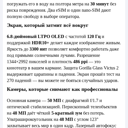
погружать его в воду на полтора метра на
30 минут
без
риска повреждения. Два eSIM и один nano-SIM дают
полную свободу в выборе оператора.
Экран, который затмит всё вокруг
6.8-дюймовый LTPO OLED
с частотой
120 Гц
и
поддержкой
HDR10+
делает каждое изображение живым.
Яркость до
3300 нит
позволяет комфортно работать даже
под прямыми солнечными лучами. Разрешение
1344×2992 пикселей и плотность
486 ppi
— это
кинотеатр в вашем кармане. Защита Gorilla Glass Victus 2
выдерживает царапины и падения. Экран прошёл тест на
270 падений — вы можете не бояться случайных ударов.
Камеры, которые снимают как профессионалы
Основная камера —
50 МП
с диафрагмой f/1.7 и
оптической стабилизацией. Перископный телеобъектив
на
48 МП
даёт чёткий
5-кратный зум
без потерь.
Ультраширокоугольник на
48 МП
с углом 123°
захватывает весь мир в один кадр. Лазерный автофокус