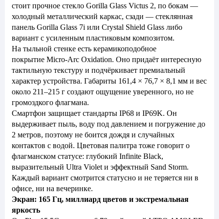
стоит прочное стекло Gorilla Glass Victus 2, по бокам —
холодный металлический каркас, сзади — стеклянная
панель Gorilla Glass 7i или Crystal Shield Glass либо
вариант с усиленным пластиковым композитом.
На тыльной стенке есть керамикоподобное
покрытие Micro-Arc Oxidation. Оно придаёт интересную
тактильную текстуру и подчёркивает премиальный
характер устройства. Габариты 161,4 × 76,7 × 8,1 мм и вес
около 211–215 г создают ощущение уверенного, но не
громоздкого флагмана.
Смартфон защищает стандарты IP68 и IP69K. Он
выдерживает пыль, воду под давлением и погружение до
2 метров, поэтому не боится дождя и случайных
контактов с водой. Цветовая палитра тоже говорит о
флагманском статусе: глубокий Infinite Black,
выразительный Ultra Violet и эффектный Sand Storm.
Каждый вариант смотрится статусно и не теряется ни в
офисе, ни на вечеринке.
Экран: 165 Гц, миллиард цветов и экстремальная
яркость