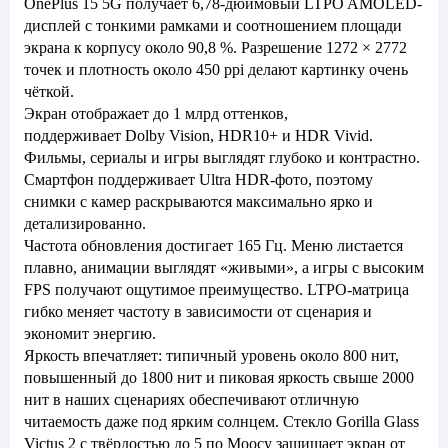
OnePlus 15 5G получает 6,78-дюймовый LTPO AMOLED-
дисплей с тонкими рамками и соотношением площади
экрана к корпусу около 90,8 %. Разрешение 1272 × 2772
точек и плотность около 450 ppi делают картинку очень
чёткой.
Экран отображает до 1 млрд оттенков,
поддерживает Dolby Vision, HDR10+ и HDR Vivid.
Фильмы, сериалы и игры выглядят глубоко и контрастно.
Смартфон поддерживает Ultra HDR-фото, поэтому
снимки с камер раскрываются максимально ярко и
детализированно.
Частота обновления достигает 165 Гц. Меню листается
плавно, анимации выглядят «живыми», а игры с высоким
FPS получают ощутимое преимущество. LTPO-матрица
гибко меняет частоту в зависимости от сценария и
экономит энергию.
Яркость впечатляет: типичный уровень около 800 нит,
повышенный до 1800 нит и пиковая яркость свыше 2000
нит в наших сценариях обеспечивают отличную
читаемость даже под ярким солнцем. Стекло Gorilla Glass
Victus 2 с твёрдостью до 5 по Моосу защищает экран от