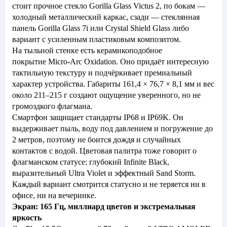
стоит прочное стекло Gorilla Glass Victus 2, по бокам —
холодный металлический каркас, сзади — стеклянная
панель Gorilla Glass 7i или Crystal Shield Glass либо
вариант с усиленным пластиковым композитом.
На тыльной стенке есть керамикоподобное
покрытие Micro-Arc Oxidation. Оно придаёт интересную
тактильную текстуру и подчёркивает премиальный
характер устройства. Габариты 161,4 × 76,7 × 8,1 мм и вес
около 211–215 г создают ощущение уверенного, но не
громоздкого флагмана.
Смартфон защищает стандарты IP68 и IP69K. Он
выдерживает пыль, воду под давлением и погружение до
2 метров, поэтому не боится дождя и случайных
контактов с водой. Цветовая палитра тоже говорит о
флагманском статусе: глубокий Infinite Black,
выразительный Ultra Violet и эффектный Sand Storm.
Каждый вариант смотрится статусно и не теряется ни в
офисе, ни на вечеринке.
Экран: 165 Гц, миллиард цветов и экстремальная
яркость