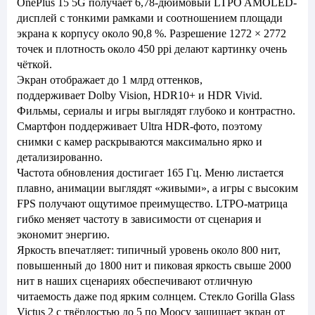
OnePlus 15 5G получает 6,78-дюймовый LTPO AMOLED-
дисплей с тонкими рамками и соотношением площади
экрана к корпусу около 90,8 %. Разрешение 1272 × 2772
точек и плотность около 450 ppi делают картинку очень
чёткой.
Экран отображает до 1 млрд оттенков,
поддерживает Dolby Vision, HDR10+ и HDR Vivid.
Фильмы, сериалы и игры выглядят глубоко и контрастно.
Смартфон поддерживает Ultra HDR-фото, поэтому
снимки с камер раскрываются максимально ярко и
детализированно.
Частота обновления достигает 165 Гц. Меню листается
плавно, анимации выглядят «живыми», а игры с высоким
FPS получают ощутимое преимущество. LTPO-матрица
гибко меняет частоту в зависимости от сценария и
экономит энергию.
Яркость впечатляет: типичный уровень около 800 нит,
повышенный до 1800 нит и пиковая яркость свыше 2000
нит в наших сценариях обеспечивают отличную
читаемость даже под ярким солнцем. Стекло Gorilla Glass
Victus 2 с твёрдостью до 5 по Моосу защищает экран от