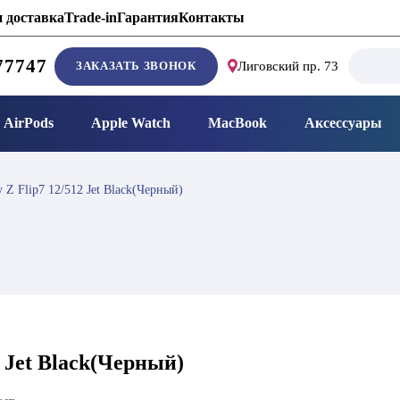
 доставка
Trade-in
Гарантия
Контакты
Search
77747
ЗАКАЗАТЬ ЗВОНОК
Лиговский пр. 73
for:
AirPods
Apple Watch
MacBook
Аксессуары
 Z Flip7 12/512 Jet Black(Черный)
2 Jet Black(Черный)