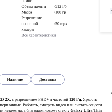
память
Объем памяти
512 Гб
Масса
188 гр
Разрешение
основной
50 mpx
камеры
Все характеристики
Наличие
Доставка
ED 2X
, с разрешением FHD+ и частотой
120 Гц
. Яркость
перплавные. Работать, смотреть видео или листать соцсети
и незаметна, а благодаря новому стеклу
Galaxy Ultra Thin