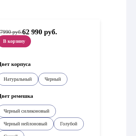
Первоначальная
62 990
руб.
Текущая
7990 руб.
цена
цена:
составляла
62
В корзину
67
990 руб..
990 руб..
Цвет корпуса
Натуральный
Черный
Цвет ремешка
Черный силиконовый
Черный нейлоновый
Голубой