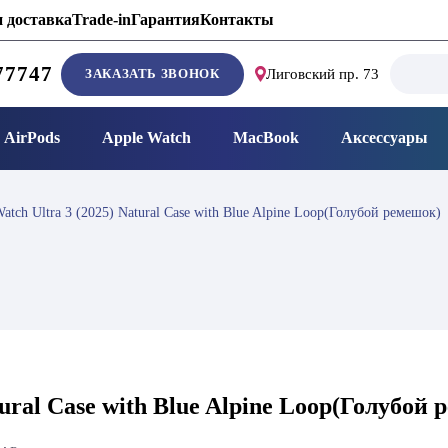
 доставка
Trade-in
Гарантия
Контакты
Search
77747
ЗАКАЗАТЬ ЗВОНОК
Лиговский пр. 73
for:
AirPods
Apple Watch
MacBook
Аксессуары
atch Ultra 3 (2025) Natural Case with Blue Alpine Loop(Голубой ремешок)
tural Case with Blue Alpine Loop(Голубой