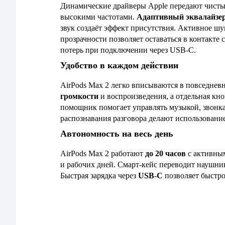
Динамические драйверы Apple передают чис
высокими частотами.
Адаптивный эквалайзе
звук создаёт эффект присутствия. Активное ш
прозрачности позволяет оставаться в контакт
потерь при подключении через USB-C.
Удобство в каждом действии
AirPods Max 2 легко вписываются в повседнев
громкости
и воспроизведения, а отдельная кн
помощник помогает управлять музыкой, звонка
распознавания разговора делают использовани
Автономность на весь день
AirPods Max 2 работают
до 20 часов
с активным
и рабочих дней. Смарт-кейс переводит наушни
Быстрая зарядка через
USB-C
позволяет быстро