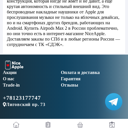
конструкция, которая нигде не жмет и не давит, а еще
крутая автономность и стильный внешний вид. Это
беспроводные накладные наушники от Apple для
прослушивания музыки не только на яблочных девайсах,
но и на смартфонах других брендов, работающих на
Android. Купить Airpods Max 2 в России проблематично,
но они точно есть в интернет-магазине NiceApple.
Доставляем заказы по СПб и в любые регионы России —
сотрудничаем с ТК «СДЭК».
Акции
Оплата и доставка
О нас
Гарантия
Trade-in
Отзывы
+78123177747
Лиговский пр. 73