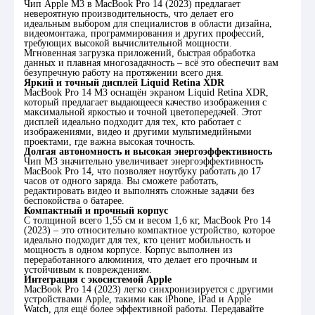
Чип Apple M3 в MacBook Pro 14 (2023) предлагает
невероятную производительность, что делает его
идеальным выбором для специалистов в области дизайна,
видеомонтажа, программирования и других профессий,
требующих высокой вычислительной мощности.
Мгновенная загрузка приложений, быстрая обработка
данных и плавная многозадачность – всё это обеспечит вам
безупречную работу на протяжении всего дня.
Яркий и точный дисплей Liquid Retina XDR
MacBook Pro 14 M3 оснащён экраном Liquid Retina XDR,
который предлагает выдающееся качество изображения с
максимальной яркостью и точной цветопередачей. Этот
дисплей идеально подходит для тех, кто работает с
изображениями, видео и другими мультимедийными
проектами, где важна высокая точность.
Долгая автономность и высокая энергоэффективность
Чип M3 значительно увеличивает энергоэффективность
MacBook Pro 14, что позволяет ноутбуку работать до 17
часов от одного заряда. Вы сможете работать,
редактировать видео и выполнять сложные задачи без
беспокойства о батарее.
Компактный и прочный корпус
С толщиной всего 1,55 см и весом 1,6 кг, MacBook Pro 14
(2023) – это относительно компактное устройство, которое
идеально подходит для тех, кто ценит мобильность и
мощность в одном корпусе. Корпус выполнен из
переработанного алюминия, что делает его прочным и
устойчивым к повреждениям.
Интеграция с экосистемой Apple
MacBook Pro 14 (2023) легко синхронизируется с другими
устройствами Apple, такими как iPhone, iPad и Apple
Watch, для ещё более эффективной работы. Передавайте