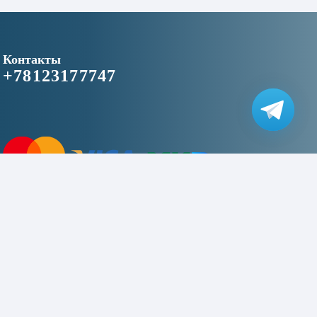
Контакты
+78123177747
2016–2026 © «niceapplespb.ru» - магазин цифровой техники»
This site is protected by reCAPTCHA and the Google
Privacy Policy
and
Terms of Service
apply.