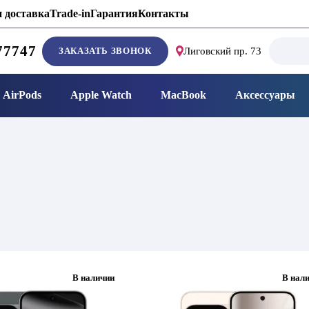
 доставка
Trade-in
Гарантия
Контакты
Search
77747
ЗАКАЗАТЬ ЗВОНОК
Лиговский пр. 73
for:
AirPods
Apple Watch
MacBook
Аксессуары
В наличии
В нал