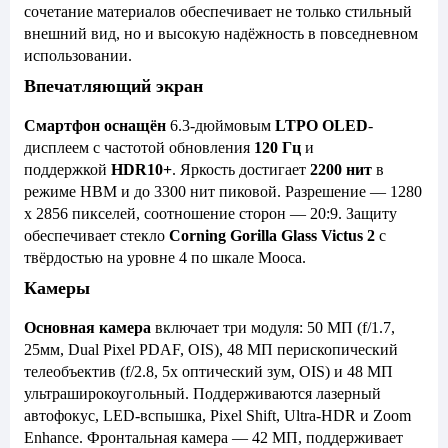
сочетание материалов обеспечивает не только стильный
внешний вид, но и высокую надёжность в повседневном
использовании.
Впечатляющий экран
Смартфон оснащён
6.3-дюймовым
LTPO OLED
-
дисплеем с частотой обновления
120 Гц
и
поддержкой
HDR10+
. Яркость достигает
2200 нит
в
режиме HBM и до 3300 нит пиковой. Разрешение — 1280
x 2856 пикселей, соотношение сторон — 20:9. Защиту
обеспечивает стекло
Corning Gorilla Glass Victus 2
с
твёрдостью на уровне 4 по шкале Мооса.
Камеры
Основная камера
включает три модуля: 50 МП (f/1.7,
25мм, Dual Pixel PDAF, OIS), 48 МП перископический
телеобъектив (f/2.8, 5x оптический зум, OIS) и 48 МП
ультраширокоугольный. Поддерживаются лазерный
автофокус, LED-вспышка, Pixel Shift, Ultra-HDR и Zoom
Enhance. Фронтальная камера — 42 МП, поддерживает