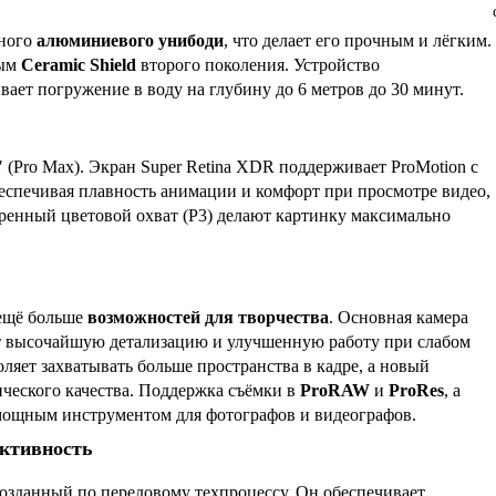
ьного
алюминиевого унибоди
, что делает его прочным и лёгким.
ным
Ceramic Shield
второго поколения. Устройство
ает погружение в воду на глубину до 6 метров до 30 минут.
″ (Pro Max). Экран Super Retina XDR поддерживает ProMotion с
беспечивая плавность анимации и комфорт при просмотре видео,
енный цветовой охват (P3) делают картинку максимально
ещё больше
возможностей для творчества
. Основная камера
 высочайшую детализацию и улучшенную работу при слабом
ляет захватывать больше пространства в кадре, а новый
ческого качества. Поддержка съёмки в
ProRAW
и
ProRes
, а
 мощным инструментом для фотографов и видеографов.
ективность
созданный по передовому техпроцессу. Он обеспечивает