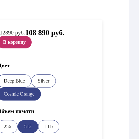
Первоначальная
108 890
руб.
Текущая
12890 руб.
цена
цена:
составляла
108
В корзину
112
890 руб..
890 руб..
Цвет
Deep Blue
Silver
Cosmic Orange
Объем памяти
256
512
1Tb