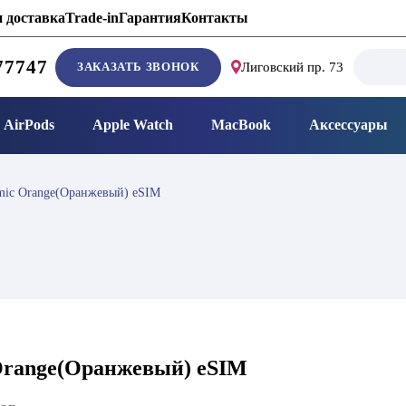
 доставка
Trade-in
Гарантия
Контакты
Search
77747
ЗАКАЗАТЬ ЗВОНОК
Лиговский пр. 73
for:
AirPods
Apple Watch
MacBook
Аксессуары
smic Orange(Оранжевый) eSIM
 Orange(Оранжевый) eSIM