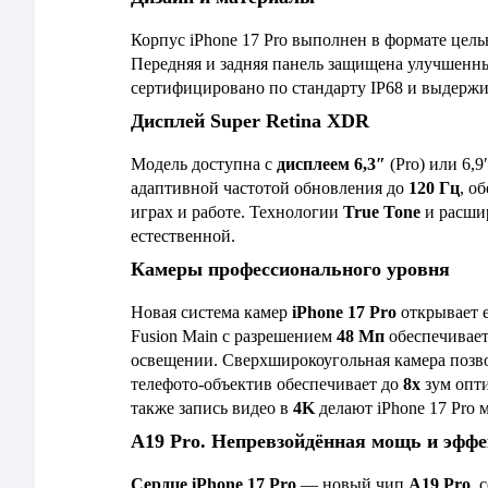
Корпус iPhone 17 Pro выполнен в формате цел
Передняя и задняя панель защищена улучшен
сертифицировано по стандарту IP68 и выдержив
Дисплей Super Retina XDR
Модель доступна с
дисплеем 6,3″
(Pro) или 6,9
адаптивной частотой обновления до
120 Гц
, о
играх и работе. Технологии
True Tone
и расшир
естественной.
Камеры профессионального уровня
Новая система камер
iPhone 17 Pro
открывает 
Fusion Main с разрешением
48 Мп
обеспечивает
освещении. Сверхширокоугольная камера позво
телефото-объектив обеспечивает до
8x
зум опти
также запись видео в
4K
делают iPhone 17 Pro
A19 Pro. Непревзойдённая мощь и эфф
Сердце iPhone 17 Pro
— новый чип
A19 Pro
, 