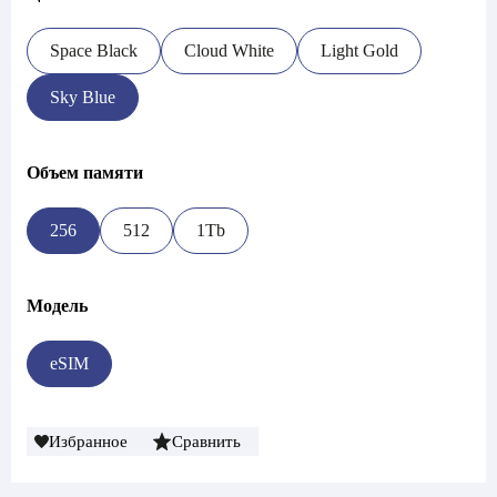
Space Black
Cloud White
Light Gold
Sky Blue
Объем памяти
256
512
1Tb
Модель
eSIM
Избранное
Сравнить