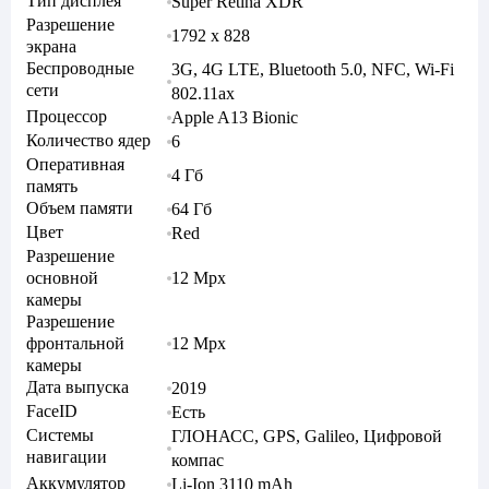
Тип дисплея
Super Retina XDR
Разрешение
1792 x 828
экрана
Беспроводные
3G, 4G LTE, Bluetooth 5.0, NFC, Wi-Fi
сети
802.11ax
Процессор
Apple A13 Bionic
Количество ядер
6
Оперативная
4 Гб
память
Объем памяти
64 Гб
Цвет
Red
Разрешение
основной
12 Mpx
камеры
Разрешение
фронтальной
12 Mpx
камеры
Дата выпуска
2019
FaceID
Есть
Системы
ГЛОНАСС, GPS, Galileo, Цифровой
навигации
компас
Аккумулятор
Li-Ion 3110 mAh