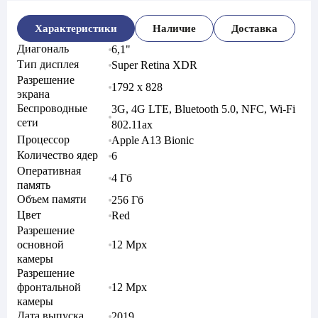
Характеристики
Наличие
Доставка
Диагональ
6,1"
Тип дисплея
Super Retina XDR
Разрешение
1792 x 828
экрана
Беспроводные
3G, 4G LTE, Bluetooth 5.0, NFC, Wi-Fi
сети
802.11ax
Процессор
Apple A13 Bionic
Количество ядер
6
Оперативная
4 Гб
память
Объем памяти
256 Гб
Цвет
Red
Разрешение
основной
12 Mpx
камеры
Разрешение
фронтальной
12 Mpx
камеры
Дата выпуска
2019