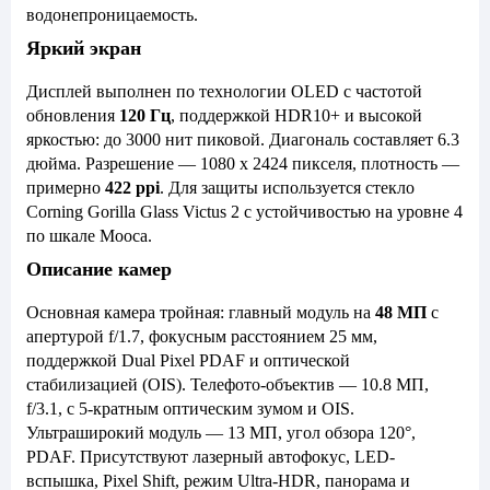
водонепроницаемость.
Яркий экран
Дисплей выполнен по технологии OLED с частотой
обновления
120 Гц
, поддержкой HDR10+ и высокой
яркостью: до 3000 нит пиковой. Диагональ составляет 6.3
дюйма. Разрешение — 1080 x 2424 пикселя, плотность —
примерно
422 ppi
. Для защиты используется стекло
Corning Gorilla Glass Victus 2 с устойчивостью на уровне 4
по шкале Мооса.
Описание камер
Основная камера тройная: главный модуль на
48 МП
с
апертурой f/1.7, фокусным расстоянием 25 мм,
поддержкой Dual Pixel PDAF и оптической
стабилизацией (OIS). Телефото-объектив — 10.8 МП,
f/3.1, с 5-кратным оптическим зумом и OIS.
Ультраширокий модуль — 13 МП, угол обзора 120°,
PDAF. Присутствуют лазерный автофокус, LED-
вспышка, Pixel Shift, режим Ultra-HDR, панорама и