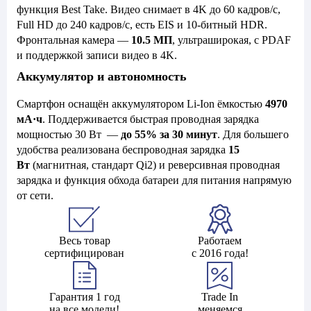
функция Best Take. Видео снимает в 4K до 60 кадров/с,
Full HD до 240 кадров/с, есть EIS и 10-битный HDR.
Фронтальная камера —
10.5 МП
, ультраширокая, с PDAF
и поддержкой записи видео в 4K.
Аккумулятор и автономность
Смартфон оснащён аккумулятором Li-Ion ёмкостью
4970
мА·ч
. Поддерживается быстрая проводная зарядка
мощностью 30 Вт —
до 55% за 30 минут
. Для большего
удобства реализована беспроводная зарядка
15
Вт
(магнитная, стандарт Qi2) и реверсивная проводная
зарядка и функция обхода батареи для питания напрямую
от сети.
Весь товар
Работаем
сертифицирован
с 2016 года!
Гарантия 1 год
Trade In
на все модели!
меняемся