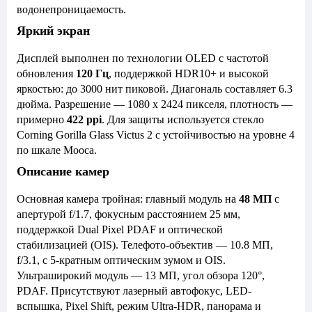
водонепроницаемость.
Яркий экран
Дисплей выполнен по технологии OLED с частотой
обновления
120 Гц
, поддержкой HDR10+ и высокой
яркостью: до 3000 нит пиковой. Диагональ составляет 6.3
дюйма. Разрешение — 1080 x 2424 пикселя, плотность —
примерно
422 ppi
. Для защиты используется стекло
Corning Gorilla Glass Victus 2 с устойчивостью на уровне 4
по шкале Мооса.
Описание камер
Основная камера тройная: главный модуль на
48 МП
с
апертурой f/1.7, фокусным расстоянием 25 мм,
поддержкой Dual Pixel PDAF и оптической
стабилизацией (OIS). Телефото-объектив — 10.8 МП,
f/3.1, с 5-кратным оптическим зумом и OIS.
Ультраширокий модуль — 13 МП, угол обзора 120°,
PDAF. Присутствуют лазерный автофокус, LED-
вспышка, Pixel Shift, режим Ultra-HDR, панорама и