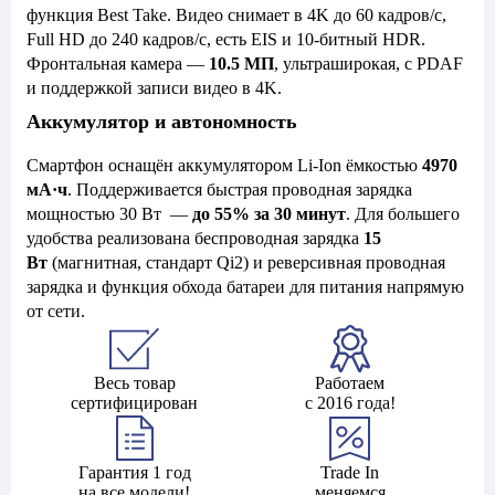
функция Best Take. Видео снимает в 4K до 60 кадров/с,
Full HD до 240 кадров/с, есть EIS и 10-битный HDR.
Фронтальная камера —
10.5 МП
, ультраширокая, с PDAF
и поддержкой записи видео в 4K.
Аккумулятор и автономность
Смартфон оснащён аккумулятором Li-Ion ёмкостью
4970
мА·ч
. Поддерживается быстрая проводная зарядка
мощностью 30 Вт —
до 55% за 30 минут
. Для большего
удобства реализована беспроводная зарядка
15
Вт
(магнитная, стандарт Qi2) и реверсивная проводная
зарядка и функция обхода батареи для питания напрямую
от сети.
Весь товар
Работаем
сертифицирован
с 2016 года!
Гарантия 1 год
Trade In
на все модели!
меняемся