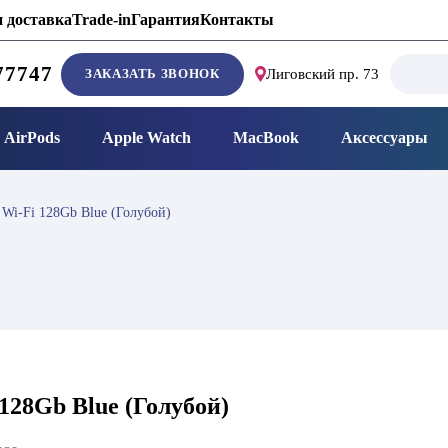
 доставка
Trade-in
Гарантия
Контакты
Search
77747
ЗАКАЗАТЬ ЗВОНОК
Лиговский пр. 73
for:
AirPods
Apple Watch
MacBook
Аксессуары
) Wi-Fi 128Gb Blue (Голубой)
 128Gb Blue (Голубой)