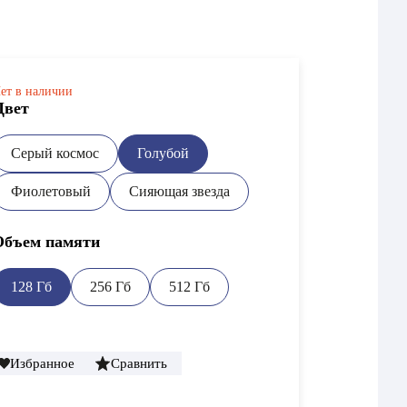
ет в наличии
Цвет
Серый космос
Голубой
Фиолетовый
Сияющая звезда
Объем памяти
128 Гб
256 Гб
512 Гб
Избранное
Сравнить