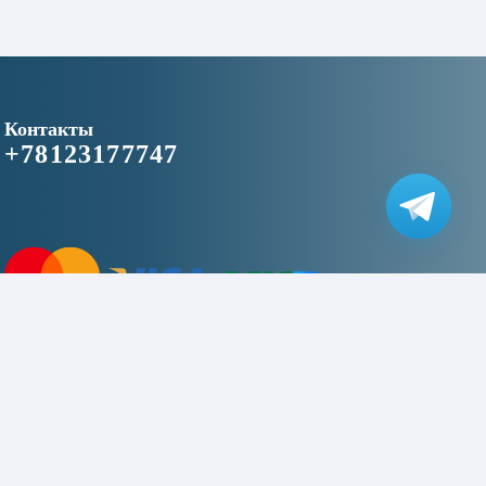
Контакты
+78123177747
2016–2026 © «niceapplespb.ru» - магазин цифровой техники»
This site is protected by reCAPTCHA and the Google
Privacy Policy
and
Terms of Service
apply.