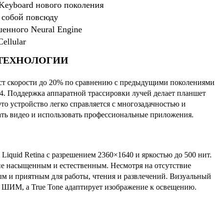
Keyboard нового поколения
с собой повсюду
шенного Neural Engine
ellular
 ТЕХНОЛОГИИ
ст скорости до 20% по сравнению с предыдущими поколениями
14. Поддержка аппаратной трассировки лучей делает планшет
то устройство легко справляется с многозадачностью и
ать видео и использовать профессиональные приложения.
iquid Retina с разрешением 2360×1640 и яркостью до 500 нит.
ие насыщенным и естественным. Несмотря на отсутствие
вым и приятным для работы, чтения и развлечений. Визуальный
 ШИМ, а True Tone адаптирует изображение к освещению.