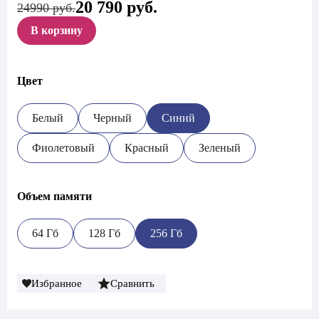
20 790
руб.
Первоначальная
Текущая
24990 руб.
цена
цена:
В корзину
составляла
20
24
790 руб..
990 руб..
Цвет
Белый
Черный
Синий
Фиолетовый
Красный
Зеленый
Объем памяти
64 Гб
128 Гб
256 Гб
Избранное
Сравнить