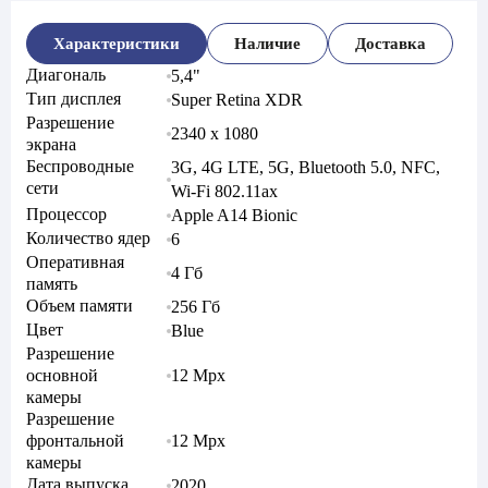
Характеристики
Наличие
Доставка
Диагональ
5,4"
Тип дисплея
Super Retina XDR
Разрешение
2340 x 1080
экрана
Беспроводные
3G, 4G LTE, 5G, Bluetooth 5.0, NFC,
сети
Wi-Fi 802.11ax
Процессор
Apple A14 Bionic
Количество ядер
6
Оперативная
4 Гб
память
Объем памяти
256 Гб
Цвет
Blue
Разрешение
основной
12 Mpx
камеры
Разрешение
фронтальной
12 Mpx
камеры
Дата выпуска
2020