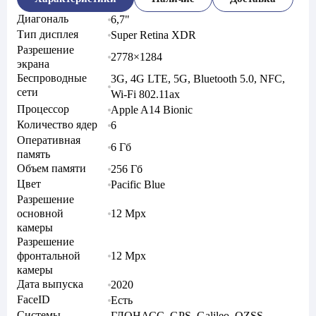
Диагональ
6,7"
Тип дисплея
Super Retina XDR
Разрешение
2778×1284
экрана
Беспроводные
3G, 4G LTE, 5G, Bluetooth 5.0, NFC,
сети
Wi-Fi 802.11ax
Процессор
Apple A14 Bionic
Количество ядер
6
Оперативная
6 Гб
память
Объем памяти
256 Гб
Цвет
Pacific Blue
Разрешение
основной
12 Mpx
камеры
Разрешение
фронтальной
12 Mpx
камеры
Дата выпуска
2020
FaceID
Есть
Системы
ГЛОНАСС, GPS, Galileo, QZSS,