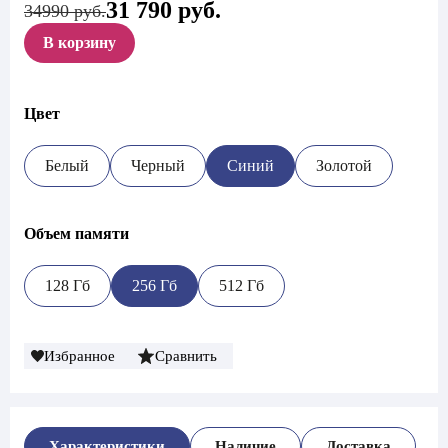
31 790
руб.
Первоначальная
Текущая
34990 руб.
цена
цена:
В корзину
составляла
31
34
790 руб..
990 руб..
Цвет
Белый
Черный
Синий
Золотой
Объем памяти
128 Гб
256 Гб
512 Гб
Избранное
Сравнить
Характеристики
Наличие
Доставка