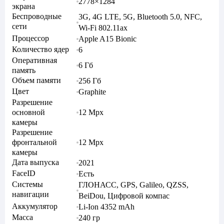
2778×1284
экрана
Беспроводные
3G, 4G LTE, 5G, Bluetooth 5.0, NFC,
сети
Wi-Fi 802.11ax
Процессор
Apple A15 Bionic
Количество ядер
6
Оперативная
6 Гб
память
Объем памяти
256 Гб
Цвет
Graphite
Разрешение
основной
12 Mpx
камеры
Разрешение
фронтальной
12 Mpx
камеры
Дата выпуска
2021
FaceID
Есть
Системы
ГЛОНАСС, GPS, Galileo, QZSS,
навигации
BeiDou, Цифровой компас
Аккумулятор
Li-Ion 4352 mAh
Масса
240 гр